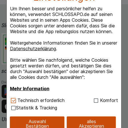
Um Ihnen besser und persönlicher helfen zu
können, verwendet SCHLOSSAPO.de auf seinen
Websites und in seinen Apps Cookies. Diese
Sicherheit und Qualität
Cookies sorgen unter anderem dafür, dass Sie die
Website und die App reibungslos nutzen können.
Schlossapo.de ist registriert beim
Deutschen Institut für Medizinische
Weitergehende Informationen finden Sie in unserer
Dokumentation und Information.
Datenschutzerklärung
.
Bitte wählen Sie nachfolgend, welche Cookies
gesetzt werden dürfen, und bestätigen Sie dies
schlossapo.de-App
durch "Auswahl bestätigen" oder akzeptieren Sie
alle Cookies durch "Alle auswählen":
Die App von schlossapo.de jetzt mit E-Rezept-Scanner
Mehr Information
Technisch Notwendig:
Hierbei handelt es sich um
Technisch erforderlich
Komfort
Cookies, die für die Grundfunktionen unserer
Statistik & Tracking
Website notwendig sind (z.B. Navigation,
Warenkorb, Kundenkonto), weshalb auf diese nicht
Unsere Zahlungsarten
Auswahl
alles
verzichtet werden kann.
Bestätigen
Akzeptieren