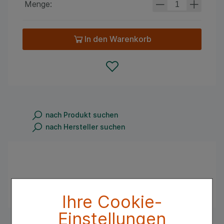
Menge:
In den Warenkorb
nach Produkt suchen
nach Hersteller suchen
Wirkstoff:
Stannum metallicum (homöoph.)
Ihre Cookie-
Einstellungen