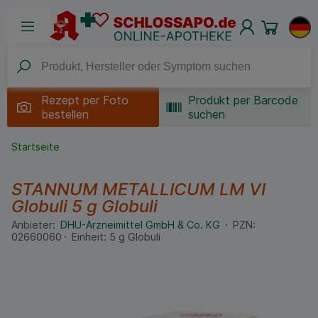
Rezept per
Foto
Produkt per Barcode
bestellen
suchen
Startseite
STANNUM METALLICUM LM VI
Globuli
5 g
Globuli
Anbieter:
DHU-Arzneimittel GmbH & Co. KG
PZN:
02660060
Einheit:
5
g
Globuli