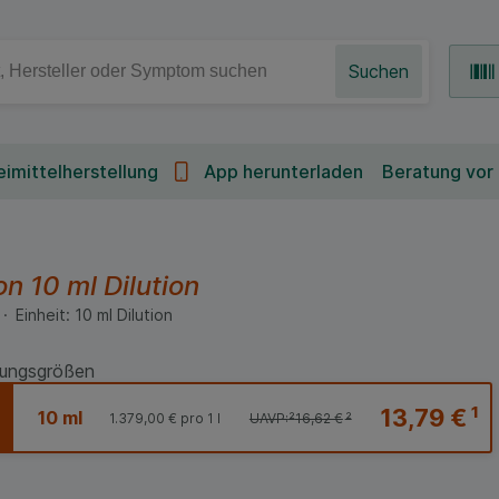
Suchen
imittelherstellung
App herunterladen
Beratung vor
on
10 ml
Dilution
Einheit:
10
ml
Dilution
ungsgrößen
13,79 €
¹
10 ml
1.379,00 €
pro 1 l
UAVP:
²
16,62 €
²