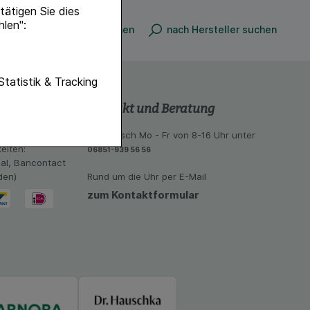
ätigen Sie dies
hlen":
nach Produkt suchen
nach Hersteller suchen
unktionen unserer
Statistik & Tracking
f diese nicht
Kontakt und Beratung
hender zu
 aus unseren
telefonisch Mo - Fr von 8-16 Uhr unter
eite an bevorzugte
eiten:
06851-939 56 56
lichen es uns auch
eal, Bancontact
ramm zu betreiben.
den)
Rund um die Uhr per E-Mail
zum Kontaktformular
se der Nutzung
imieren können, den
vant für Sie zu
oogle oder soziale