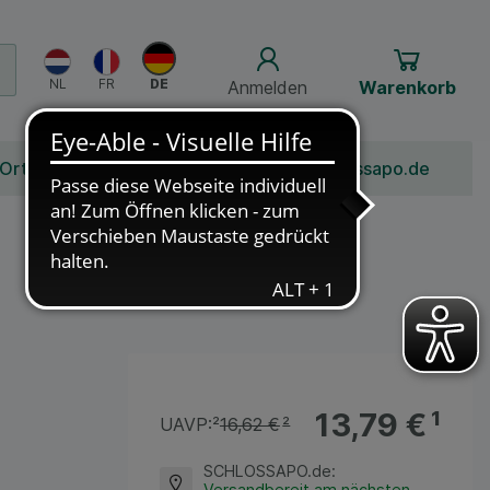
Anmelden
Warenkorb
 Ort
Bonusprogramm
Jobs
Über Schlossapo.de
13,79 €
¹
UAVP:
²
16,62 €
²
SCHLOSSAPO.de
:
Versandbereit am nächsten