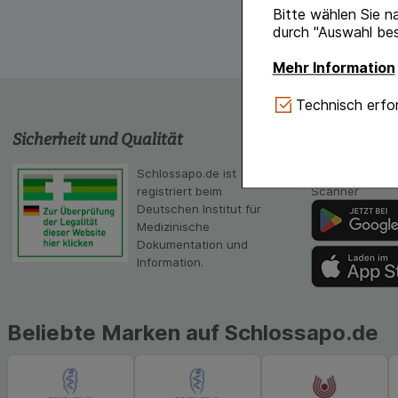
Bitte wählen Sie n
durch "Auswahl bes
Mehr Information
Technisch Notwe
Technisch erfor
Website notwendig 
Sicherheit und Qualität
schlossapo
verzichtet werden 
Komfort:
Diese Coo
Schlossapo.de ist
Die App von sc
gestalten, beispie
registriert beim
Scanner
Verhaltensweisen (
Deutschen Institut für
auf Ihre Bedürfnis
Medizinische
Dokumentation und
Statistik & Tracki
Information.
unserer Website sa
Inhalt auf unserer 
gestalten. Bitte be
Beliebte Marken auf Schlossapo.de
Medien übertragen