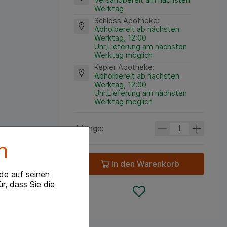
Werktag
Schloss Apotheke
:
Abholbereit ab nächsten
Werktag, 12:00
Uhr,Lieferung am nächsten
Werktag möglich
Kepler Apotheke
:
Abholbereit ab nächsten
Werktag, 12:00
Uhr,Lieferung am nächsten
Werktag möglich
Menge:
n
In den Warenkorb
de auf seinen
r, dass Sie die