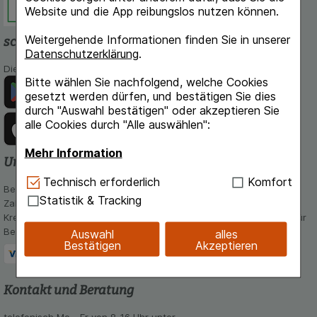
Website und die App reibungslos nutzen können.
Weitergehende Informationen finden Sie in unserer
schlossapo.de-App
Datenschutzerklärung
.
Die App von schlossapo.de jetzt mit E-Rezept-Scanner
Bitte wählen Sie nachfolgend, welche Cookies
gesetzt werden dürfen, und bestätigen Sie dies
durch "Auswahl bestätigen" oder akzeptieren Sie
alle Cookies durch "Alle auswählen":
Mehr Information
Unsere Zahlungsarten
Technisch Notwendig:
Hierbei handelt es sich um
Technisch erforderlich
Komfort
Bequem und sicher - Wählen Sie aus unseren verschiedenen
Cookies, die für die Grundfunktionen unserer
Statistik & Tracking
Zahlungsmöglichkeiten:
Website notwendig sind (z.B. Navigation,
Kreditkarte, PayPal,Vorkasse, iDeal, Bancontact und Rechnung (für
Warenkorb, Kundenkonto), weshalb auf diese nicht
Bestandskunden)
Auswahl
alles
verzichtet werden kann.
Bestätigen
Akzeptieren
Komfort:
Diese Cookies werden genutzt um das
Einkaufserlebnis noch ansprechender zu gestalten,
Kontakt und Beratung
beispielsweise für die Wiedererkennung des
Besuchers oder unsere Seite an bevorzugte