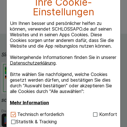
Ihre Cookie-
Bei Fortdauer der Krankheitssymptome ist
medizinischer Rat einzuholen.
Einstellungen
Um Ihnen besser und persönlicher helfen zu
können, verwendet SCHLOSSAPO.de auf seinen
Websites und in seinen Apps Cookies. Diese
Cookies sorgen unter anderem dafür, dass Sie die
Website und die App reibungslos nutzen können.
Sicherheit und Qualität
Weitergehende Informationen finden Sie in unserer
Datenschutzerklärung
.
Schlossapo.de ist registriert beim
Deutschen Institut für Medizinische
Bitte wählen Sie nachfolgend, welche Cookies
Dokumentation und Information.
gesetzt werden dürfen, und bestätigen Sie dies
durch "Auswahl bestätigen" oder akzeptieren Sie
alle Cookies durch "Alle auswählen":
schlossapo.de-App
Mehr Information
Die App von schlossapo.de jetzt mit E-Rezept-Scanner
Technisch Notwendig:
Hierbei handelt es sich um
Technisch erforderlich
Komfort
Cookies, die für die Grundfunktionen unserer
Statistik & Tracking
Website notwendig sind (z.B. Navigation,