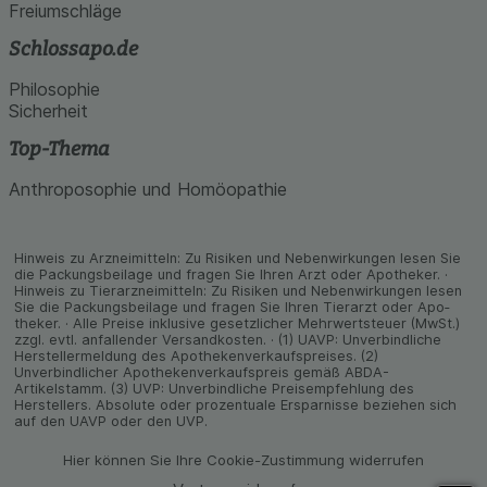
Freiumschläge
Schlossapo.de
Philosophie
Sicherheit
Top-Thema
Anthroposophie und Homöopathie
Hinweis zu Arzneimitteln: Zu Risiken und Neben­wirkungen lesen Sie
die Packungs­beilage und fragen Sie Ihren Arzt oder Apo­theker. ·
Hinweis zu Tier­arz­nei­mitteln: Zu Risiken und Neben­wirkungen lesen
Sie die Packungs­beilage und fragen Sie Ihren Tier­arzt oder Apo­
theker. · Alle Preise inklusive gesetz­licher Mehrwertsteuer (MwSt.)
zzgl. evtl. anfallender Versand­kosten. · (1) UAVP: Unverbindliche
Herstellermeldung des Apothekenverkaufspreises. (2)
Unverbindlicher Apothekenverkaufspreis gemäß ABDA-
Artikelstamm. (3) UVP: Unverbindliche Preisempfehlung des
Herstellers. Absolute oder prozentuale Ersparnisse beziehen sich
auf den UAVP oder den UVP.
Hier können Sie Ihre Cookie-Zustimmung widerrufen