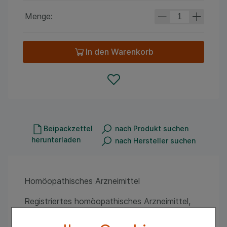
Menge:
In den Warenkorb
Beipackzettel
nach Produkt suchen
herunterladen
nach Hersteller suchen
Homöopathisches Arzneimittel
Registriertes homöopathisches Arzneimittel,
daher ohne Angabe einer therapeutischen
Indikation.