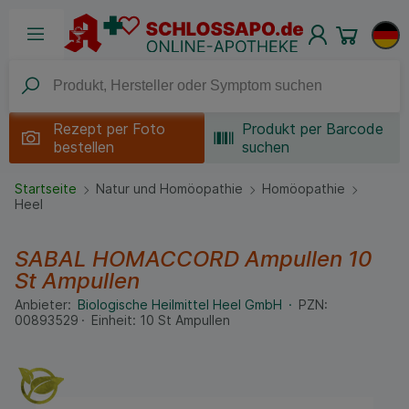
Rezept per
Foto
Produkt per Barcode
bestellen
suchen
Startseite
Natur und Homöopathie
Homöopathie
Heel
SABAL HOMACCORD Ampullen
10
St
Ampullen
Anbieter:
Biologische Heilmittel Heel GmbH
PZN:
00893529
Einheit:
10
St
Ampullen