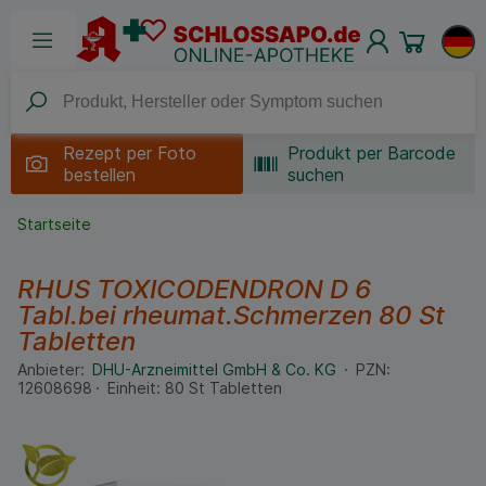
Rezept per
Foto
Produkt per Barcode
bestellen
suchen
Startseite
RHUS TOXICODENDRON D 6
Tabl.bei rheumat.Schmerzen
80 St
Tabletten
Anbieter:
DHU-Arzneimittel GmbH & Co. KG
PZN:
12608698
Einheit:
80
St
Tabletten