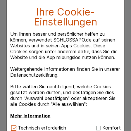
Überanstrengung zu, die typischerweise am
stärksten bei Bewegungsbeginn empfunden
Ihre Cookie-
werden.
Einstellungen
Rhus toxicodendron — eine Pflanze mit Kraft
Die Basis für Rhus toxicodendron D6 DHU
Um Ihnen besser und persönlicher helfen zu
bildet ein langjährig bewährter
können, verwendet SCHLOSSAPO.de auf seinen
Pflanzenwirkstoff, welcher aus den Blättern
Websites und in seinen Apps Cookies. Diese
des gleichnamigen Rhus-toxicodendron-
Cookies sorgen unter anderem dafür, dass Sie die
Strauchs gewonnen wird. Die bei uns zur
Website und die App reibungslos nutzen können.
Herstellung eingesetzte Arzneipflanze stammt
aus dem DHU-eigenen, ökologisch
Weitergehende Informationen finden Sie in unserer
zertifizierten Anbau in Terra Medica®. Damit
Datenschutzerklärung
.
ist der natürliche Grundstein für die Gesundheit
und Heilkraft unserer Pflanzen und für die
Bitte wählen Sie nachfolgend, welche Cookies
optimale Qualität unserer Arzneimittel gelegt.
gesetzt werden dürfen, und bestätigen Sie dies
So wirkt auch Rhus toxicodendron D6 DHU
durch "Auswahl bestätigen" oder akzeptieren Sie
„mit der Kraft der Natur“. Rhus toxicodendron
alle Cookies durch "Alle auswählen":
gehört zu den bekanntesten Heilmitteln der
Homöopathie und hat sich in seiner 200-
Mehr Information
jährigen Anwendungsgeschichte besonders im
Einsatz gegen Schmerzen des
Technisch Notwendig:
Hierbei handelt es sich um
Technisch erforderlich
Komfort
Bewegungsapparates bewährt. Die typischen