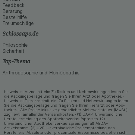
Feedback
Beratung
Bestellhilfe
Freiumschläge
Schlossapo.de
Philosophie
Sicherheit
Top-Thema
Anthroposophie und Homöopathie
Hinweis zu Arzneimitteln: Zu Risiken und Neben­wirkungen lesen Sie
die Packungs­beilage und fragen Sie Ihren Arzt oder Apo­theker. ·
Hinweis zu Tier­arz­nei­mitteln: Zu Risiken und Neben­wirkungen lesen
Sie die Packungs­beilage und fragen Sie Ihren Tier­arzt oder Apo­
theker. · Alle Preise inklusive gesetz­licher Mehrwertsteuer (MwSt.)
zzgl. evtl. anfallender Versand­kosten. · (1) UAVP: Unverbindliche
Herstellermeldung des Apothekenverkaufspreises. (2)
Unverbindlicher Apothekenverkaufspreis gemäß ABDA-
Artikelstamm. (3) UVP: Unverbindliche Preisempfehlung des
Herstellers. Absolute oder prozentuale Ersparnisse beziehen sich