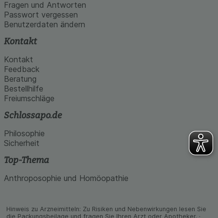
den Inhalt auf unserer Website aber auch die
Fragen und Antworten
Werbung auf Drittseiten möglichst relevant für Sie
Passwort vergessen
zu gestalten. Bitte beachten Sie, dass Daten
Benutzerdaten ändern
hierfür teilweise an Dritte wie z.B. Google oder
soziale Medien übertragen werden.
Kontakt
Kontakt
Feedback
Beratung
Bestellhilfe
Freiumschläge
Schlossapo.de
Philosophie
Sicherheit
Top-Thema
Anthroposophie und Homöopathie
Hinweis zu Arzneimitteln: Zu Risiken und Neben­wirkungen lesen Sie
die Packungs­beilage und fragen Sie Ihren Arzt oder Apo­theker. ·