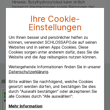
Hinweis: Butylhydroxytoluol kann örtlich
begrenzt Hautreizungen sowie Reizungen der
Schleimhäute hervorrufen.
Ihre Cookie-
Hinweis: Sie können Posterisan® protect
unbedenklich
Einstellungen
Hinweis: Sie können Posterisan® protect
unbedenklich in der Schwangerschaft und
Stillzeit anwenden.
Um Ihnen besser und persönlicher helfen zu
können, verwendet SCHLOSSAPO.de auf seinen
Websites und in seinen Apps Cookies. Diese
Cookies sorgen unter anderem dafür, dass Sie die
Website und die App reibungslos nutzen können.
Weitergehende Informationen finden Sie in unserer
Datenschutzerklärung
.
Sicherheit und Qualität
Bitte wählen Sie nachfolgend, welche Cookies
gesetzt werden dürfen, und bestätigen Sie dies
durch "Auswahl bestätigen" oder akzeptieren Sie
Schlossapo.de ist registriert beim
alle Cookies durch "Alle auswählen":
Deutschen Institut für Medizinische
Dokumentation und Information.
Mehr Information