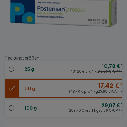
Packungsgrößen
10,78 €
¹
25 g
431,20 €
pro 1 kg
12,99 €
³
UVP:
³
17,42 €
¹
50 g
348,40 €
pro 1 kg
20,99 €
³
UVP:
³
29,87 €
¹
100 g
298,70 €
pro 1 kg
35,99 €
³
UVP:
³