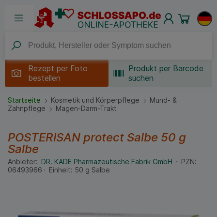
Rezept per
Foto
Produkt per Barcode
bestellen
suchen
Startseite
Kosmetik und Körperpflege
Mund- &
Zahnpflege
Magen-Darm-Trakt
POSTERISAN protect Salbe
50 g
Salbe
Anbieter:
DR. KADE Pharmazeutische Fabrik GmbH
PZN:
06493966
Einheit:
50
g
Salbe