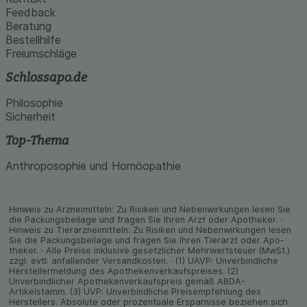
Feedback
Beratung
Bestellhilfe
Freiumschläge
Schlossapo.de
Philosophie
Sicherheit
Top-Thema
Anthroposophie und Homöopathie
Hinweis zu Arzneimitteln: Zu Risiken und Neben­wirkungen lesen Sie
die Packungs­beilage und fragen Sie Ihren Arzt oder Apo­theker. ·
Hinweis zu Tier­arz­nei­mitteln: Zu Risiken und Neben­wirkungen lesen
Sie die Packungs­beilage und fragen Sie Ihren Tier­arzt oder Apo­
theker. · Alle Preise inklusive gesetz­licher Mehrwertsteuer (MwSt.)
zzgl. evtl. anfallender Versand­kosten. · (1) UAVP: Unverbindliche
Herstellermeldung des Apothekenverkaufspreises. (2)
Unverbindlicher Apothekenverkaufspreis gemäß ABDA-
Artikelstamm. (3) UVP: Unverbindliche Preisempfehlung des
Herstellers. Absolute oder prozentuale Ersparnisse beziehen sich