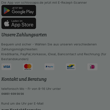
auch auf Ihre Bedürfnisse zugeschrittene Inhalte
Die App von schlossapo.de jetzt mit E-Rezept-Scanner
anzuzeigen und unser Partnerprogramm zu
betreiben.
Statistik & Tracking:
Hierüber lassen sich
Informationen über die Art und Weise der Nutzung
unserer Website sammeln, mit deren Hilfe wir
Unsere Zahlungsarten
unsere Website weiter für Sie optimieren können,
den Inhalt auf unserer Website aber auch die
Bequem und sicher - Wählen Sie aus unseren verschiedenen
Werbung auf Drittseiten möglichst relevant für Sie
Zahlungsmöglichkeiten:
zu gestalten. Bitte beachten Sie, dass Daten
Kreditkarte, PayPal,Vorkasse, iDeal, Bancontact und Rechnung (für
hierfür teilweise an Dritte wie z.B. Google oder
Bestandskunden)
soziale Medien übertragen werden.
Kontakt und Beratung
telefonisch Mo - Fr von 8-16 Uhr unter
06851-939 56 56
Rund um die Uhr per E-Mail
zum Kontaktformular