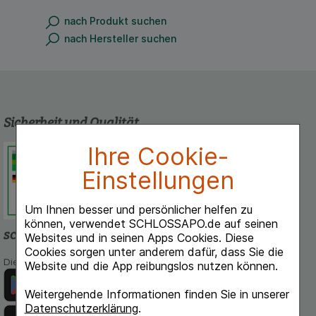
nach Produkt suchen
nach Hersteller suchen
Sicherheit und Qualität
Ihre Cookie-
Schlossapo.de ist registriert beim
Deutschen Institut für Medizinische
Einstellungen
Dokumentation und Information.
Um Ihnen besser und persönlicher helfen zu
können, verwendet SCHLOSSAPO.de auf seinen
schlossapo.de-App
Websites und in seinen Apps Cookies. Diese
Cookies sorgen unter anderem dafür, dass Sie die
Die App von schlossapo.de jetzt mit E-Rezept-Scanner
Website und die App reibungslos nutzen können.
Weitergehende Informationen finden Sie in unserer
Datenschutzerklärung
.