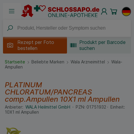
Rezept per
Foto
Produkt per Barcode
bestellen
suchen
Startseite
Beliebte Marken
Wala Arzneimittel
Wala-
Ampullen
PLATINUM
CHLORATUM/PANCREAS
comp.Ampullen
10X1 ml
Ampullen
Anbieter:
WALA Heilmittel GmbH
PZN:
01751932
Einheit:
10X1
ml
Ampullen