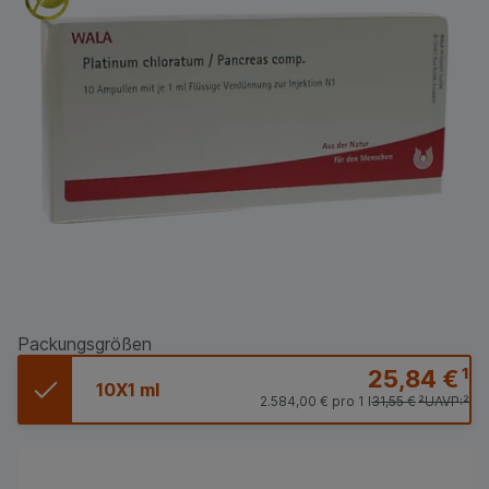
Packungsgrößen
25,84 €
¹
10X1 ml
2.584,00 €
pro 1 l
31,55 €
²
UAVP:
²