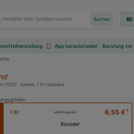
Suchen
imittelherstellung
App herunterladen
Beratung vor
Katze
nd
N-79227
Einheit:
1
St
Halsband
ungsgrößen
6,55 €
¹
1 St
UVP:
³
7,89 €
³
Biozide!