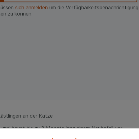
müssen
sich anmelden
um die Verfügbarkeitsbenachrichtigung
en zu können.
ästlingen an der Katze
nd beugt bis zu 3 Monate lang einem Neubefall vor.
a und Geraniol verbreiten sich rasch über die