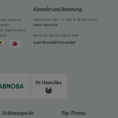
se der Nutzung
imieren können, den
Kontakt und Beratung
vant für Sie zu
oogle oder soziale
 aus unseren
telefonisch Mo - Fr von 8-16 Uhr unter
eiten:
06851-939 56 56
eal, Bancontact
den)
Rund um die Uhr per E-Mail
zum Kontaktformular
Schlossapo.de
Top-Thema