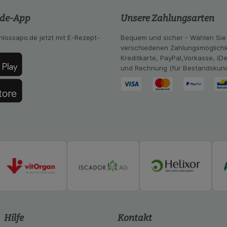
ng:
Hierüber lassen sich Informationen über die Art und Wei
mmeln, mit deren Hilfe wir unsere Website weiter für Sie opt
.de-App
Unsere Zahlungsarten
Website aber auch die Werbung auf Drittseiten möglichst rele
achten Sie, dass Daten hierfür teilweise an Dritte wie z.B. G
hlossapo.de jetzt mit E-Rezept-
Bequem und sicher - Wählen Sie
 werden.
verschiedenen Zahlungsmöglichk
Kreditkarte, PayPal,Vorkasse, iD
und Rechnung (für Bestandskun
Hilfe
Kontakt