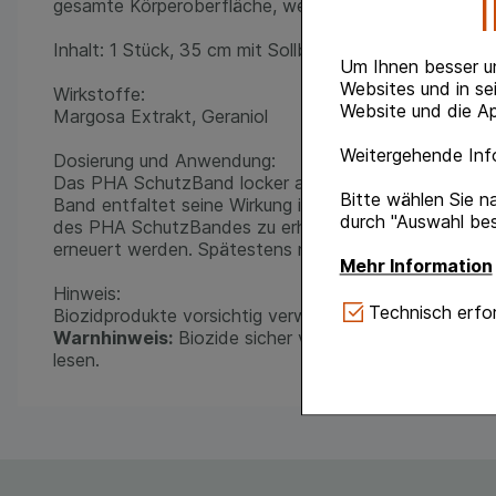
gesamte Körperoberfläche, werden in der Haut gespeic
Inhalt: 1 Stück, 35 cm mit Sollbruchstelle
Um Ihnen besser u
Websites und in se
Wirkstoffe:
Website und die Ap
Margosa Extrakt, Geraniol
Weitergehende Info
Dosierung und Anwendung:
Das PHA SchutzBand locker am Hals der Katze befest
Bitte wählen Sie n
Band entfaltet seine Wirkung innerhalb von 24 48 St
durch "Auswahl bes
des PHA SchutzBandes zu erhalten, sollte das Band 
erneuert werden. Spätestens nach 3 Monaten sollte e
Mehr Information
Hinweis:
Technisch Notwe
Technisch erfor
Biozidprodukte vorsichtig verwenden. Vor Gebrauch s
Website notwendig 
Warnhinweis:
Biozide sicher verwenden. Vor Gebrau
verzichtet werden 
lesen.
Komfort:
Diese Coo
gestalten, beispie
Verhaltensweisen (
auf Ihre Bedürfnis