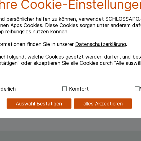
Ihre Cookie-Einstellunge
hert und daraus kontinuierlich freigesetzt.
nd persönlicher helfen zu können, verwendet SCHLOSSAPO.
inen Apps Cookies. Diese Cookies sorgen unter anderem dafü
p reibungslos nutzen können.
rmationen finden Sie in unserer
Datenschutzerklärung
.
igen und falls nötig die Überlänge abschneiden. Das
achfolgend, welche Cookies gesetzt werden dürfen, und best
unden. Es wirkt auch bei Nässe. Um die ganze Wirkung
tätigen" oder akzeptieren Sie alle Cookies durch "Alle auswä
ständig getragen werden. Bei Bedarf kann das Band
s allerdings ausgetauscht werden.
ndig:
Hierbei handelt es sich um Cookies, die für die Grundf
derlich
Komfort
tets Etikett und Produktinformationen lesen.
sind (z.B. Navigation, Warenkorb, Kundenkonto), weshalb au
ch stets Kennzeichnung und Produktinformation
kann.
Auswahl Bestätigen
alles Akzeptieren
kies werden genutzt um das Einkaufserlebnis noch ansprec
lsweise für die Wiedererkennung des Besuchers oder unsere S
z.B. Spracheinstellung) anzupassen. Komfort-Cookies ermög
se zugeschrittene Inhalte anzuzeigen und unser Partnerprog