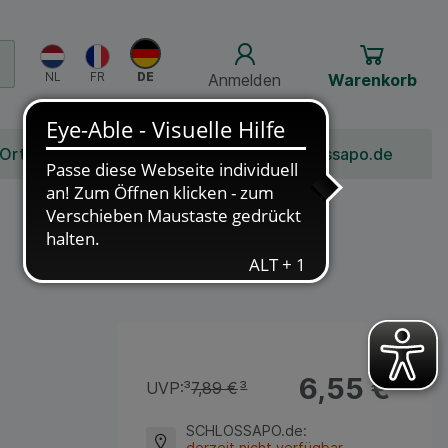
Anmelden
Warenkorb
 Ort
Bonusprogramm
Jobs
Über Schlossapo.de
6,55 €
¹
UVP:
³
7,89 €
³
SCHLOSSAPO.de
:
derzeit nicht verfügbar