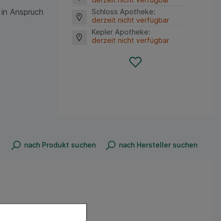
 in Anspruch
Schloss Apotheke
:
derzeit nicht verfügbar
Kepler Apotheke
:
derzeit nicht verfügbar
nach Produkt suchen
nach Hersteller suchen