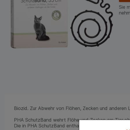
Sie 
nehm
Biozid. Zur Abwehr von Flöhen, Zecken und anderen L
PHA SchutzBand wehrt Flöhe und Zecken am Tier ab u
Die in PHA SchutzBand enthaltenen Wirkstoffe Margos