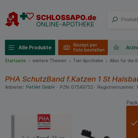
Rezept per
Alle Produkte
Arzne
Foto bestellen
Startseite
weitere Themen
Tier-Apotheke
Alles für die 
PHA SchutzBand f.Katzen
1 St
Halsba
Anbieter:
PetVet GmbH
PZN:
07549752
Registriernummer:
Pack