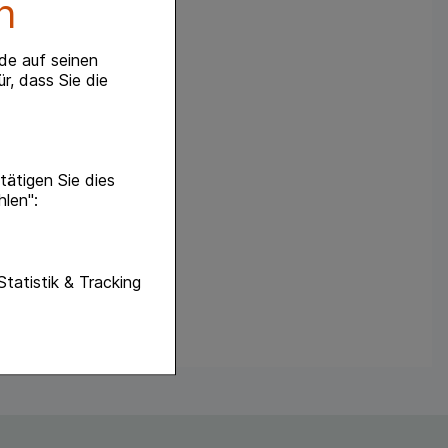
n
de auf seinen
r, dass Sie die
ätigen Sie dies
hlen":
unktionen unserer
Statistik & Tracking
f diese nicht
hender zu
eite an bevorzugte
lichen es uns auch
ramm zu betreiben.