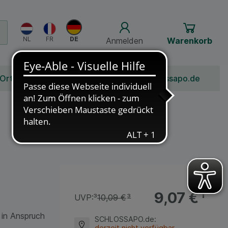
Anmelden
Warenkorb
 Ort
Bonusprogramm
Jobs
Über Schlossapo.de
9,07 €
¹
UVP:
³
10,09 €
³
 in Anspruch
SCHLOSSAPO.de
:
derzeit nicht verfügbar