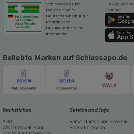
unserer Website sa
Schlossapo.de ist
Die App von sc
Inhalt auf unserer 
registriert beim
Scanner
gestalten. Bitte be
Deutschen Institut für
Medien übertragen
Medizinische
Dokumentation und
Information.
Beliebte Marken auf Schlossapo.de
Rechtliches
Service und Info
AGB
Versandarten und -kosten
Widerrufsbelehrung
Rezept einlösen
und Widerrufsformular