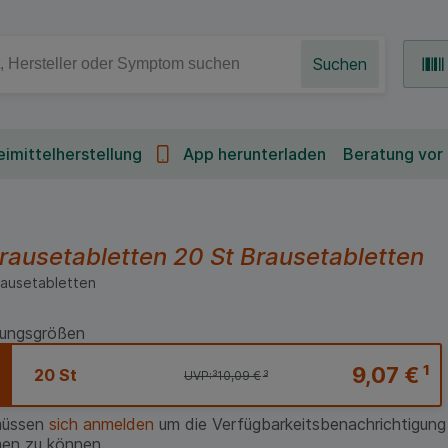
Suchen
imittelherstellung
App herunterladen
Beratung vor
ausetabletten
20 St
Brausetabletten
ausetabletten
ungsgrößen
9,07 €
¹
20 St
UVP:
³
10,09 €
³
müssen
sich anmelden
um die Verfügbarkeitsbenachrichtigung
en zu können.