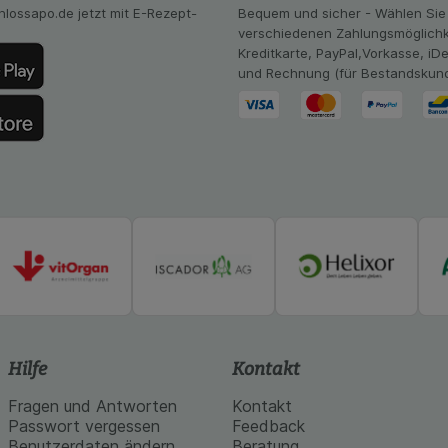
mmeln, mit deren Hilfe wir unsere Website weiter für Sie opt
hlossapo.de jetzt mit E-Rezept-
Bequem und sicher - Wählen Sie
Website aber auch die Werbung auf Drittseiten möglichst rele
verschiedenen Zahlungsmöglichk
achten Sie, dass Daten hierfür teilweise an Dritte wie z.B. G
Kreditkarte, PayPal,Vorkasse, iD
 werden.
und Rechnung (für Bestandskun
Hilfe
Kontakt
Fragen und Antworten
Kontakt
Passwort vergessen
Feedback
Benutzerdaten ändern
Beratung