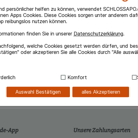
nd persönlicher helfen zu können, verwendet SCHLOSSAPO.
inen Apps Cookies. Diese Cookies sorgen unter anderem dafü
p reibungslos nutzen können.
rmationen finden Sie in unserer
Datenschutzerklärung
.
achfolgend, welche Cookies gesetzt werden dürfen, und best
n Zitronengeschmack
tätigen" oder akzeptieren Sie alle Cookies durch "Alle auswä
itol.
trium.
ndig:
Hierbei handelt es sich um Cookies, die für die Grundf
derlich
Komfort
änger anwenden als in der Packungsbeilage vorgegeben!
sind (z.B. Navigation, Warenkorb, Kundenkonto), weshalb au
kann.
Auswahl Bestätigen
alles Akzeptieren
kies werden genutzt um das Einkaufserlebnis noch ansprec
lsweise für die Wiedererkennung des Besuchers oder unsere S
z.B. Spracheinstellung) anzupassen. Komfort-Cookies ermög
se zugeschrittene Inhalte anzuzeigen und unser Partnerprog
.de-App
Unsere Zahlungsarten
ng:
Hierüber lassen sich Informationen über die Art und Wei