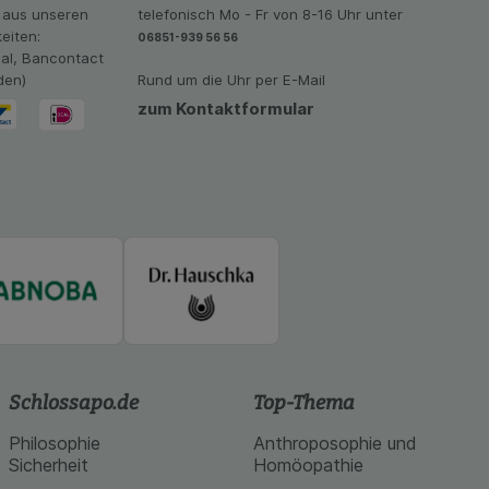
imieren können, den
 aus unseren
telefonisch Mo - Fr von 8-16 Uhr unter
vant für Sie zu
eiten:
06851-939 56 56
oogle oder soziale
eal, Bancontact
den)
Rund um die Uhr per E-Mail
zum Kontaktformular
Schlossapo.de
Top-Thema
Philosophie
Anthroposophie und
Sicherheit
Homöopathie