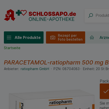
Rezept per
Alle Produkte
Arzne
Foto bestellen
Startseite
PARACETAMOL-ratiopharm 500 mg Br
Anbieter:
ratiopharm GmbH
PZN:
08704083
Einheit:
20
St
Br
Pack
Sie 
nehm