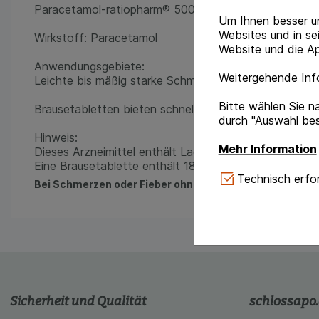
Paracetamol-ratiopharm® 500 Brausetabletten
Um Ihnen besser u
Websites und in se
Wirkstoff: Paracetamol
Website und die Ap
Anwendungsgebiete:
Weitergehende Info
Leichte bis mäßig starke Schmerzen, Fieber.
Bitte wählen Sie n
Brausetabletten bieten schnelle Wirkung und frische
durch "Auswahl bes
Hinweis:
Mehr Information
Dieses Arzneimittel enthält Lactose, Sucrose und Sorb
Eine Brausetablette enthält 18,2 mmol (416,17 mg) Na
Technisch Notwe
Technisch erfor
Bei Schmerzen oder Fieber ohne ärztlichen Rat nicht l
Website notwendig 
verzichtet werden 
Komfort:
Diese Coo
gestalten, beispie
Verhaltensweisen (
auf Ihre Bedürfnis
Sicherheit und Qualität
schlossapo
Statistik & Tracki