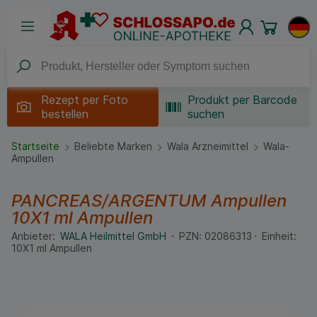
Rezept per
Foto
Produkt per Barcode
bestellen
suchen
Startseite
Beliebte Marken
Wala Arzneimittel
Wala-
Ampullen
PANCREAS/ARGENTUM Ampullen
10X1 ml
Ampullen
Anbieter:
WALA Heilmittel GmbH
PZN:
02086313
Einheit:
10X1
ml
Ampullen