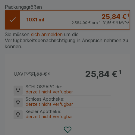
Packungsgrößen
25,84 €
¹
10X1 ml
2.584,00 €
pro 1 l
31,55 €
²
UAVP:
²
Sie müssen
sich anmelden
um die
Verfügbarkeitsbenachrichtigung in Anspruch nehmen zu
können.
25,84 €
¹
UAVP:
²
31,55 €
²
SCHLOSSAPO.de
:
derzeit nicht verfügbar
Schloss Apotheke
:
derzeit nicht verfügbar
Kepler Apotheke
:
derzeit nicht verfügbar