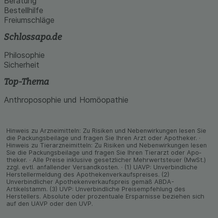
Beratung
Bestellhilfe
Freiumschläge
Schlossapo.de
Philosophie
Sicherheit
Top-Thema
Anthroposophie und Homöopathie
Hinweis zu Arzneimitteln: Zu Risiken und Neben­wirkungen lesen Sie
die Packungs­beilage und fragen Sie Ihren Arzt oder Apo­theker. ·
Hinweis zu Tier­arz­nei­mitteln: Zu Risiken und Neben­wirkungen lesen
Sie die Packungs­beilage und fragen Sie Ihren Tier­arzt oder Apo­
theker. · Alle Preise inklusive gesetz­licher Mehrwertsteuer (MwSt.)
zzgl. evtl. anfallender Versand­kosten. · (1) UAVP: Unverbindliche
Herstellermeldung des Apothekenverkaufspreises. (2)
Unverbindlicher Apothekenverkaufspreis gemäß ABDA-
Artikelstamm. (3) UVP: Unverbindliche Preisempfehlung des
Herstellers. Absolute oder prozentuale Ersparnisse beziehen sich
auf den UAVP oder den UVP.