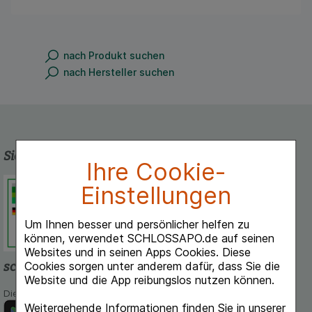
nach Produkt suchen
nach Hersteller suchen
Sicherheit und Qualität
Ihre Cookie-
Schlossapo.de ist registriert beim
Einstellungen
Deutschen Institut für Medizinische
Dokumentation und Information.
Um Ihnen besser und persönlicher helfen zu
können, verwendet SCHLOSSAPO.de auf seinen
Websites und in seinen Apps Cookies. Diese
Cookies sorgen unter anderem dafür, dass Sie die
schlossapo.de-App
Website und die App reibungslos nutzen können.
Die App von schlossapo.de jetzt mit E-Rezept-Scanner
Weitergehende Informationen finden Sie in unserer