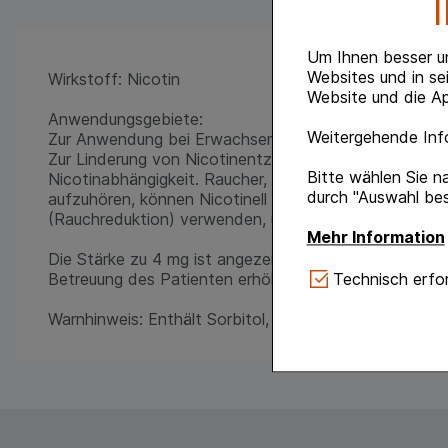
Um Ihnen besser u
Websites und in se
Wirkstoff: Nicotin
Website und die Ap
Anwendungsgebiete:
Weitergehende Info
Zur Anwendung bei Erwachsenen.
Zur Linderung von Nicotinentzugssymptomen, zur Un
Bitte wählen Sie n
Nicotinabhängigkeit. Raucher, die zurzeit nicht in de
durch "Auswahl bes
aufzuhören, können Nicotinell Kaugummi zunächst zur
(Rauchreduktion) verwenden, um auf diesem Wege den 
Mehr Information
Die Stärke zu 4 mg ist angezeigt, wenn es zu schwe
Technisch Notwe
Technisch erfor
Betreuung des Patienten erhöhen in der Regel die Erf
Website notwendig 
verzichtet werden 
Warnhinweis: Enthält Sorbitol, Natrium und Butylhydro
Komfort:
Diese Coo
gestalten, beispie
Verhaltensweisen (
auf Ihre Bedürfnis