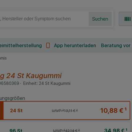
Suchen
imittelherstellung
App herunterladen
Beratung vor
mis
mg
24 St
Kaugummi
06580369
Einheit:
24
St
Kaugummi
ungsgrößen
10,88 €
¹
24 St
UAVP:
²
13,11 €
²
34,98 €
¹
96 St
UAVP:
²
42,14 €
²