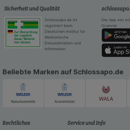
Statistik & Tracki
Sicherheit und Qualität
schlossapo
unserer Website sa
Inhalt auf unserer 
gestalten. Bitte be
Schlossapo.de ist
Die App von sc
Medien übertragen
registriert beim
Scanner
Deutschen Institut für
Medizinische
Dokumentation und
Information.
Beliebte Marken auf Schlossapo.de
Rechtliches
Service und Info