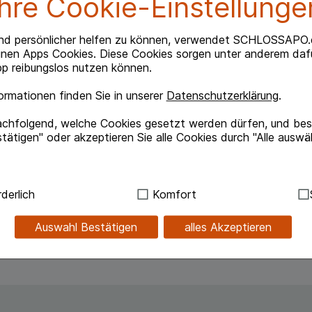
Ihre Cookie-Einstellunge
nd persönlicher helfen zu können, verwendet SCHLOSSAPO.
inen Apps Cookies. Diese Cookies sorgen unter anderem dafü
p reibungslos nutzen können.
rmationen finden Sie in unserer
Datenschutzerklärung
.
terstützung der Raucherentwöhnung bei
achfolgend, welche Cookies gesetzt werden dürfen, und best
r Lage sind, sofort mit dem Rauchen vollständig
tätigen" oder akzeptieren Sie alle Cookies durch "Alle auswä
 Verringerung ihres Zigarettenkonsums
Einstieg in den Rauchausstieg zu erreichen.
ren Entzugserscheinungen kommt. Eine Beratung und
ndig:
Hierbei handelt es sich um Cookies, die für die Grundf
derlich
Komfort
olgsraten.
sind (z.B. Navigation, Warenkorb, Kundenkonto), weshalb au
kann.
xytoluol (E 321).
Auswahl Bestätigen
alles Akzeptieren
kies werden genutzt um das Einkaufserlebnis noch ansprec
lsweise für die Wiedererkennung des Besuchers oder unsere S
z.B. Spracheinstellung) anzupassen. Komfort-Cookies ermög
se zugeschrittene Inhalte anzuzeigen und unser Partnerprog