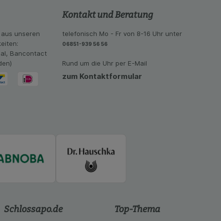
se der Nutzung
Kontakt und Beratung
imieren können, den
vant für Sie zu
oogle oder soziale
 aus unseren
telefonisch Mo - Fr von 8-16 Uhr unter
eiten:
06851-939 56 56
eal, Bancontact
den)
Rund um die Uhr per E-Mail
zum Kontaktformular
Schlossapo.de
Top-Thema