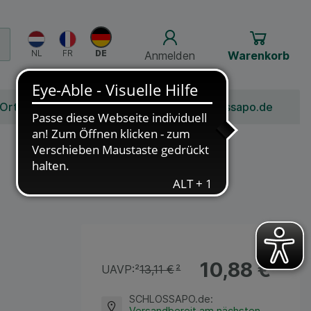
Anmelden
Warenkorb
 Ort
Bonusprogramm
Jobs
Über Schlossapo.de
10,88 €
¹
UAVP:
²
13,11 €
²
SCHLOSSAPO.de
:
Versandbereit am nächsten