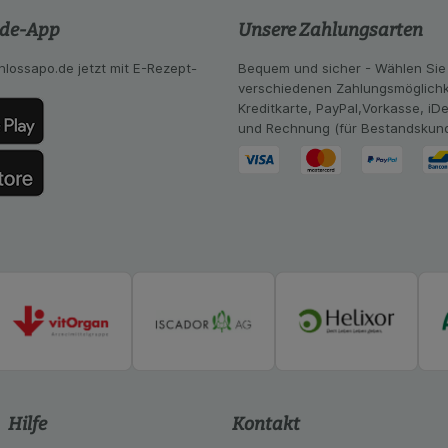
ng:
Hierüber lassen sich Informationen über die Art und Wei
.de-App
Unsere Zahlungsarten
mmeln, mit deren Hilfe wir unsere Website weiter für Sie opt
Website aber auch die Werbung auf Drittseiten möglichst rele
achten Sie, dass Daten hierfür teilweise an Dritte wie z.B. G
hlossapo.de jetzt mit E-Rezept-
Bequem und sicher - Wählen Sie
 werden.
verschiedenen Zahlungsmöglichk
Kreditkarte, PayPal,Vorkasse, iD
und Rechnung (für Bestandskun
Hilfe
Kontakt