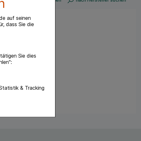
n
de auf seinen
r, dass Sie die
ätigen Sie dies
hlen":
unktionen unserer
Statistik & Tracking
f diese nicht
hender zu
eite an bevorzugte
lichen es uns auch
ramm zu betreiben.