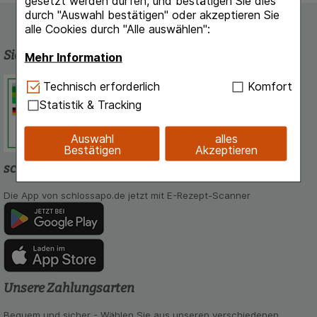
gesetzt werden dürfen, und bestätigen Sie dies
durch "Auswahl bestätigen" oder akzeptieren Sie
alle Cookies durch "Alle auswählen":
Sicherheit und Qualität
Mehr Information
Schlossapo.de ist registriert beim
Technisch Notwendig:
Hierbei handelt es sich um
Technisch erforderlich
Komfort
Deutschen Institut für Medizinische
Cookies, die für die Grundfunktionen unserer
Statistik & Tracking
Dokumentation und Information.
Website notwendig sind (z.B. Navigation,
Warenkorb, Kundenkonto), weshalb auf diese nicht
Auswahl
alles
verzichtet werden kann.
Bestätigen
Akzeptieren
schlossapo.de-App
Komfort:
Diese Cookies werden genutzt um das
Einkaufserlebnis noch ansprechender zu gestalten,
Die App von schlossapo.de jetzt mit E-Rezept-Scanner
beispielsweise für die Wiedererkennung des
Besuchers oder unsere Seite an bevorzugte
Verhaltensweisen (z.B. Spracheinstellung)
anzupassen. Komfort-Cookies ermöglichen es uns
auch auf Ihre Bedürfnisse zugeschrittene Inhalte
anzuzeigen und unser Partnerprogramm zu
betreiben.
Unsere Zahlungsarten
Statistik & Tracking:
Hierüber lassen sich
Bequem und sicher - Wählen Sie aus unseren verschiedenen