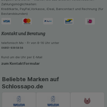
Informationen über die Art und Weise der Nutzung
Zahlungsmöglichkeiten:
unserer Website sammeln, mit deren Hilfe wir
Kreditkarte, PayPal,Vorkasse, iDeal, Bancontact und Rechnung (für
unsere Website weiter für Sie optimieren können,
Bestandskunden)
den Inhalt auf unserer Website aber auch die
Werbung auf Drittseiten möglichst relevant für Sie
zu gestalten. Bitte beachten Sie, dass Daten
hierfür teilweise an Dritte wie z.B. Google oder
Kontakt und Beratung
soziale Medien übertragen werden.
telefonisch Mo - Fr von 8-16 Uhr unter
06851-939 56 56
Rund um die Uhr per E-Mail
zum Kontaktformular
Beliebte Marken auf
Schlossapo.de