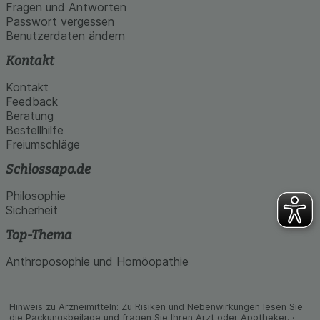
den Inhalt auf unserer Website aber auch die
Fragen und Antworten
Werbung auf Drittseiten möglichst relevant für Sie
Passwort vergessen
zu gestalten. Bitte beachten Sie, dass Daten
Benutzerdaten ändern
hierfür teilweise an Dritte wie z.B. Google oder
soziale Medien übertragen werden.
Kontakt
Kontakt
Feedback
Beratung
Bestellhilfe
Freiumschläge
Schlossapo.de
Philosophie
Sicherheit
Top-Thema
Anthroposophie und Homöopathie
Hinweis zu Arzneimitteln: Zu Risiken und Neben­wirkungen lesen Sie
die Packungs­beilage und fragen Sie Ihren Arzt oder Apo­theker. ·