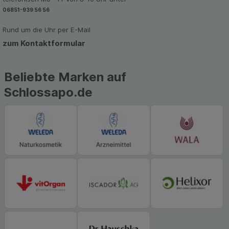
Werbung auf Drittseiten möglichst relevant für Sie
zu gestalten. Bitte beachten Sie, dass Daten
06851-939 56 56
hierfür teilweise an Dritte wie z.B. Google oder
Rund um die Uhr per E-Mail
soziale Medien übertragen werden.
zum Kontaktformular
Beliebte Marken auf
Schlossapo.de