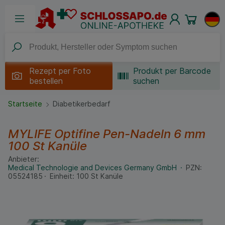
Rezept per
Foto
Produkt per Barcode
bestellen
suchen
Startseite
Diabetikerbedarf
MYLIFE Optifine Pen-Nadeln 6 mm
100 St
Kanüle
Anbieter:
Medical Technologie and Devices Germany GmbH
PZN:
05524185
Einheit:
100
St
Kanüle