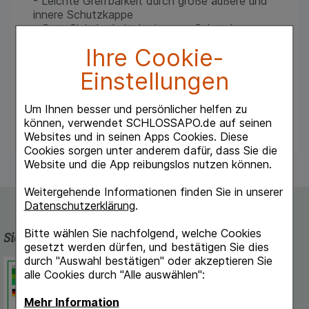
- Leichte Greifbarkeit durch große äußere und
innere Schutzkappe
- Gute Sichtbarkeit der inneren Schutzkappe
durch Blaufärbung
- Gute Sichtbarkeit der
Ihre Cookie-
inneren Schutzkappe durch Blaufärbung
Gerade Patienten mit motorischen Problemen
Einstellungen
haben es mit mylife Optifine leichter, ihre Nadel
zu wechseln.
Um Ihnen besser und persönlicher helfen zu
können, verwendet SCHLOSSAPO.de auf seinen
Websites und in seinen Apps Cookies. Diese
Cookies sorgen unter anderem dafür, dass Sie die
Website und die App reibungslos nutzen können.
Weitergehende Informationen finden Sie in unserer
Datenschutzerklärung
.
Bitte wählen Sie nachfolgend, welche Cookies
Sicherheit und Qualität
gesetzt werden dürfen, und bestätigen Sie dies
durch "Auswahl bestätigen" oder akzeptieren Sie
Schlossapo.de ist registriert beim
alle Cookies durch "Alle auswählen":
Deutschen Institut für Medizinische
Dokumentation und Information.
Mehr Information