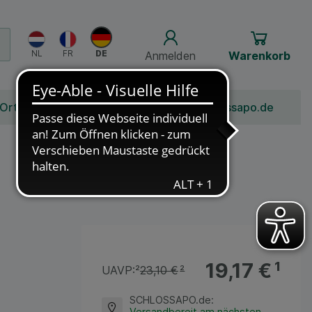
Anmelden
Warenkorb
 Ort
Bonusprogramm
Jobs
Über Schlossapo.de
19,17 €
¹
UAVP:
²
23,10 €
²
SCHLOSSAPO.de
:
Versandbereit am nächsten