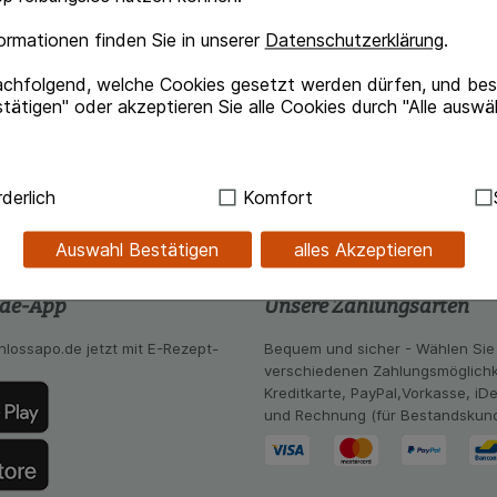
rmationen finden Sie in unserer
Datenschutzerklärung
.
achfolgend, welche Cookies gesetzt werden dürfen, und best
tätigen" oder akzeptieren Sie alle Cookies durch "Alle auswä
ndig:
Hierbei handelt es sich um Cookies, die für die Grundf
derlich
Komfort
sind (z.B. Navigation, Warenkorb, Kundenkonto), weshalb au
kann.
Auswahl Bestätigen
alles Akzeptieren
kies werden genutzt um das Einkaufserlebnis noch ansprec
.de-App
Unsere Zahlungsarten
lsweise für die Wiedererkennung des Besuchers oder unsere S
z.B. Spracheinstellung) anzupassen. Komfort-Cookies ermög
hlossapo.de jetzt mit E-Rezept-
Bequem und sicher - Wählen Sie
se zugeschrittene Inhalte anzuzeigen und unser Partnerprog
verschiedenen Zahlungsmöglichk
Kreditkarte, PayPal,Vorkasse, iD
ng:
Hierüber lassen sich Informationen über die Art und Wei
und Rechnung (für Bestandskun
mmeln, mit deren Hilfe wir unsere Website weiter für Sie opt
Website aber auch die Werbung auf Drittseiten möglichst rele
achten Sie, dass Daten hierfür teilweise an Dritte wie z.B. G
 werden.