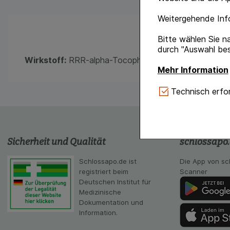
Weitergehende Info
Bitte wählen Sie n
durch "Auswahl bes
Wirkstoff:
RRR-alpha-Tocopherol-Äquivalent
Mehr Information
Technisch Notwe
Technisch erfor
Website notwendig 
verzichtet werden 
Komfort:
Diese Coo
Sicherheit und Qualität
schlossapo
gestalten, beispie
Verhaltensweisen (
Schlossapo.de ist
Die App von sc
auf Ihre Bedürfnis
registriert beim
Scanner
Deutschen Institut für
Statistik & Tracki
Medizinische
unserer Website sa
Dokumentation und
Inhalt auf unserer 
Information.
gestalten. Bitte be
Medien übertragen