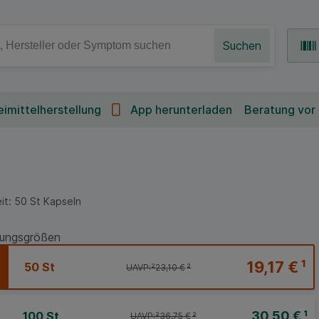
Suchen
imittelherstellung
App herunterladen
Beratung vor
it:
50
St
Kapseln
ungsgrößen
19,17 €
¹
50 St
UAVP:
²
23,10 €
²
30,50 €
¹
100 St
UAVP:
²
36,75 €
²