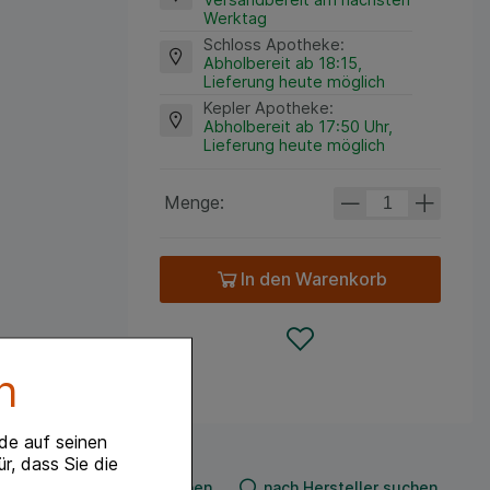
Werktag
Schloss Apotheke
:
Abholbereit ab 18:15,
Lieferung heute möglich
Kepler Apotheke
:
Abholbereit ab 17:50 Uhr,
Lieferung heute möglich
Menge:
In den Warenkorb
n
de auf seinen
r, dass Sie die
n
nach Produkt suchen
nach Hersteller suchen