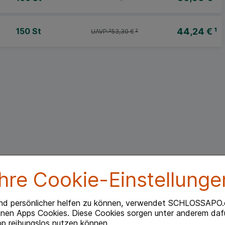
44,24 €
¹
150 St
UAVP:
²
53,30 €
²
Ihre Cookie-Einstellunge
nd persönlicher helfen zu können, verwendet SCHLOSSAPO.
inen Apps Cookies. Diese Cookies sorgen unter anderem dafü
p reibungslos nutzen können.
Beipackzettel herunterlade