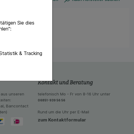
ätigen Sie dies
hlen":
unktionen unserer
Statistik & Tracking
f diese nicht
hender zu
Kontakt und Beratung
eite an bevorzugte
lichen es uns auch
 aus unseren
telefonisch Mo - Fr von 8-16 Uhr unter
ramm zu betreiben.
eiten:
06851-939 56 56
eal, Bancontact
se der Nutzung
den)
Rund um die Uhr per E-Mail
imieren können, den
vant für Sie zu
zum Kontaktformular
oogle oder soziale