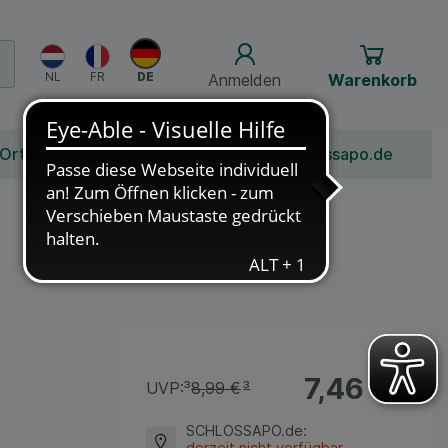
Anmelden
Warenkorb
 Ort
Bonusprogramm
Jobs
Über Schlossapo.de
7,46 €
¹
UVP:
³
8,99 €
³
SCHLOSSAPO.de
:
derzeit nicht verfügbar