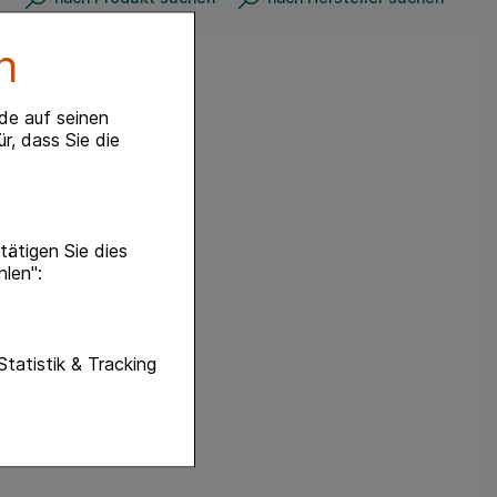
n
de auf seinen
r, dass Sie die
ätigen Sie dies
hlen":
unktionen unserer
Statistik & Tracking
f diese nicht
hender zu
eite an bevorzugte
lichen es uns auch