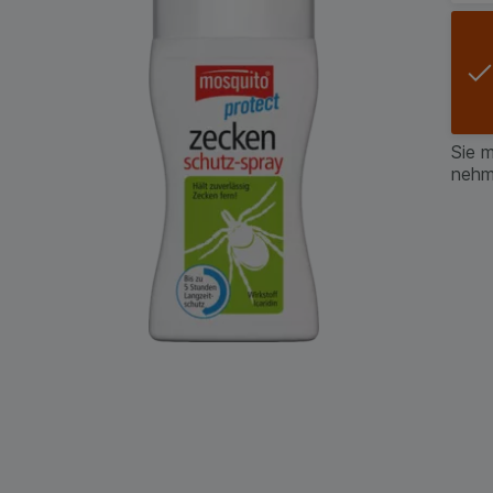
Sie 
nehm