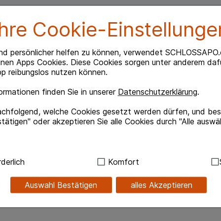
Ihre Cookie-Einstellunge
bis zu 5 Stunden Schutz vor Zecken. Außerdem hält
rn.
nd persönlicher helfen zu können, verwendet SCHLOSSAPO.
inen Apps Cookies. Diese Cookies sorgen unter anderem dafü
p reibungslos nutzen können.
rmationen finden Sie in unserer
Datenschutzerklärung
.
achfolgend, welche Cookies gesetzt werden dürfen, und best
tätigen" oder akzeptieren Sie alle Cookies durch "Alle auswä
or Gebrauch stets Etikett und Produktinformation
ndig:
Hierbei handelt es sich um Cookies, die für die Grundf
derlich
Komfort
sind (z.B. Navigation, Warenkorb, Kundenkonto), weshalb au
ennzeichnung und Produktinformation lesen
kann.
Auswahl Bestätigen
alles Akzeptieren
ch stets Kennzeichnung und Produktinformation
kies werden genutzt um das Einkaufserlebnis noch ansprec
lsweise für die Wiedererkennung des Besuchers oder unsere S
z.B. Spracheinstellung) anzupassen. Komfort-Cookies ermög