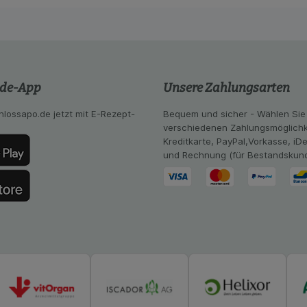
se zugeschrittene Inhalte anzuzeigen und unser Partnerprog
ng:
Hierüber lassen sich Informationen über die Art und Wei
mmeln, mit deren Hilfe wir unsere Website weiter für Sie opt
Website aber auch die Werbung auf Drittseiten möglichst rele
achten Sie, dass Daten hierfür teilweise an Dritte wie z.B. G
.de-App
Unsere Zahlungsarten
 werden.
hlossapo.de jetzt mit E-Rezept-
Bequem und sicher - Wählen Sie
verschiedenen Zahlungsmöglichk
Kreditkarte, PayPal,Vorkasse, iD
und Rechnung (für Bestandskun