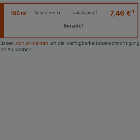
7,46 €
¹
100 ml
74,60 €
pro 1 l
UVP:
³
8,99 €
³
Biozide!
müssen
sich anmelden
um die Verfügbarkeitsbenachrichtigung
en zu können.