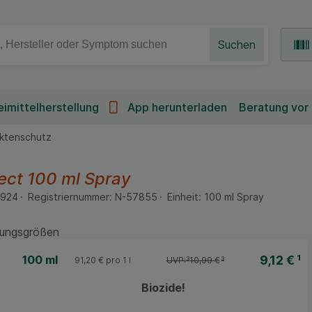
Suchen
imittelherstellung
App herunterladen
Beratung vor
ektenschutz
ect
100 ml
Spray
4924
Registriernummer:
N-57855
Einheit:
100
ml
Spray
ungsgrößen
9,12 €
¹
100 ml
91,20 €
pro 1 l
UVP:
³
10,99 €
³
Biozide!