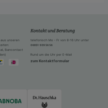
ramm zu betreiben.
se der Nutzung
imieren können, den
vant für Sie zu
oogle oder soziale
Kontakt und Beratung
 aus unseren
telefonisch Mo - Fr von 8-16 Uhr unter
eiten:
06851-939 56 56
eal, Bancontact
den)
Rund um die Uhr per E-Mail
zum Kontaktformular