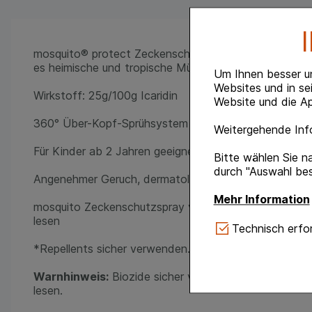
mosquito® protect Zeckenschutz-Spray bietet Ihnen 
es heimische und tropische Mücken, sowie Bremsen fe
Um Ihnen besser u
Websites und in se
Wirkstoff: 25g/100g Icaridin
Website und die Ap
360° Über-Kopf-Sprühsystem
Weitergehende Info
Für Kinder ab 2 Jahren geeignet
Bitte wählen Sie n
durch "Auswahl bes
Angenehmer Geruch, dermatologisch getestet
Mehr Information
mosquito Zeckenschutzspray vorsichtig verwenden. V
lesen
Technisch Notwe
Technisch erfor
Website notwendig 
*Repellents sicher verwenden. Vor Gebrauch stets K
verzichtet werden 
Warnhinweis:
Biozide sicher verwenden. Vor Gebrau
Komfort:
Diese Coo
lesen.
gestalten, beispie
Verhaltensweisen (