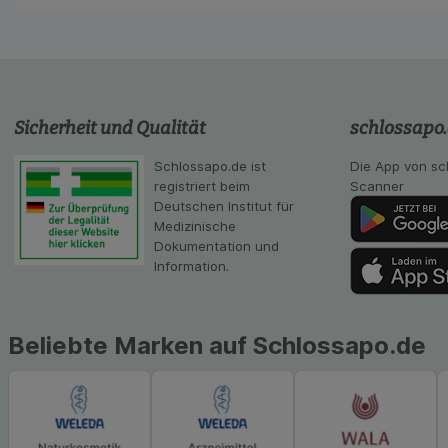
auf Ihre Bedürfnis
Statistik & Tracki
unserer Website sa
Inhalt auf unserer 
gestalten. Bitte be
Sicherheit und Qualität
schlossapo
Medien übertragen
Schlossapo.de ist
Die App von sc
registriert beim
Scanner
Deutschen Institut für
Medizinische
Dokumentation und
Information.
Beliebte Marken auf Schlossapo.de