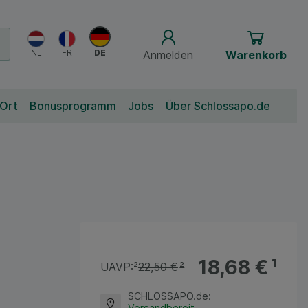
Anmelden
Warenkorb
 Ort
Bonusprogramm
Jobs
Über Schlossapo.de
18,68 €
¹
UAVP:
²
22,50 €
²
SCHLOSSAPO.de
:
Versandbereit