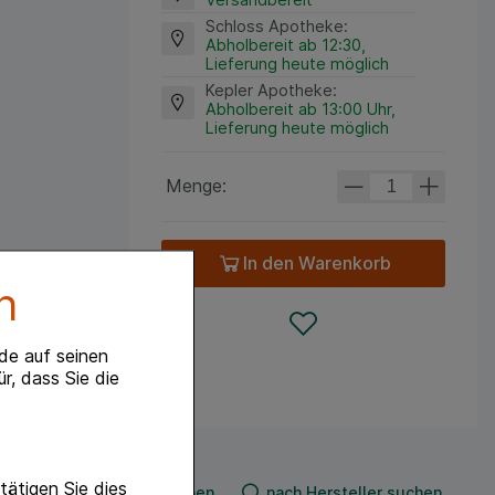
Schloss Apotheke
:
Abholbereit ab 12:30,
Lieferung heute möglich
Kepler Apotheke
:
Abholbereit ab 13:00 Uhr,
Lieferung heute möglich
Menge:
In den Warenkorb
n
de auf seinen
r, dass Sie die
ätigen Sie dies
nach Produkt suchen
nach Hersteller suchen