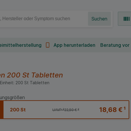
Suchen
imittelherstellung
App herunterladen
Beratung vor
en
200 St
Tabletten
Einheit:
200
St
Tabletten
ungsgrößen
18,68 €
¹
200 St
UAVP:
²
22,50 €
²