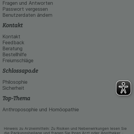
den Inhalt auf unserer Website aber auch die
Fragen und Antworten
Werbung auf Drittseiten möglichst relevant für Sie
Passwort vergessen
zu gestalten. Bitte beachten Sie, dass Daten
Benutzerdaten ändern
hierfür teilweise an Dritte wie z.B. Google oder
soziale Medien übertragen werden.
Kontakt
Kontakt
Feedback
Beratung
Bestellhilfe
Freiumschläge
Schlossapo.de
Philosophie
Sicherheit
Top-Thema
Anthroposophie und Homöopathie
Hinweis zu Arzneimitteln: Zu Risiken und Neben­wirkungen lesen Sie
die Packungs­beilage und fragen Sie Ihren Arzt oder Apo­theker. ·