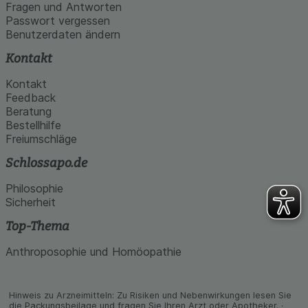
den Inhalt auf unserer Website aber auch die
Fragen und Antworten
Werbung auf Drittseiten möglichst relevant für Sie
Passwort vergessen
zu gestalten. Bitte beachten Sie, dass Daten
Benutzerdaten ändern
hierfür teilweise an Dritte wie z.B. Google oder
soziale Medien übertragen werden.
Kontakt
Kontakt
Feedback
Beratung
Bestellhilfe
Freiumschläge
Schlossapo.de
Philosophie
Sicherheit
Top-Thema
Anthroposophie und Homöopathie
Hinweis zu Arzneimitteln: Zu Risiken und Neben­wirkungen lesen Sie
die Packungs­beilage und fragen Sie Ihren Arzt oder Apo­theker. ·