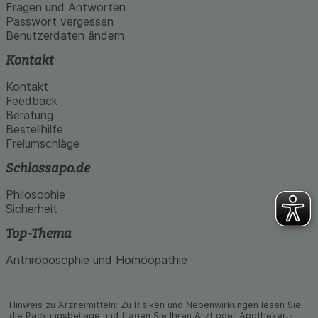
den Inhalt auf unserer Website aber auch die
Fragen und Antworten
Werbung auf Drittseiten möglichst relevant für Sie
Passwort vergessen
zu gestalten. Bitte beachten Sie, dass Daten
Benutzerdaten ändern
hierfür teilweise an Dritte wie z.B. Google oder
soziale Medien übertragen werden.
Kontakt
Kontakt
Feedback
Beratung
Bestellhilfe
Freiumschläge
Schlossapo.de
Philosophie
Sicherheit
Top-Thema
Anthroposophie und Homöopathie
Hinweis zu Arzneimitteln: Zu Risiken und Neben­wirkungen lesen Sie
die Packungs­beilage und fragen Sie Ihren Arzt oder Apo­theker. ·