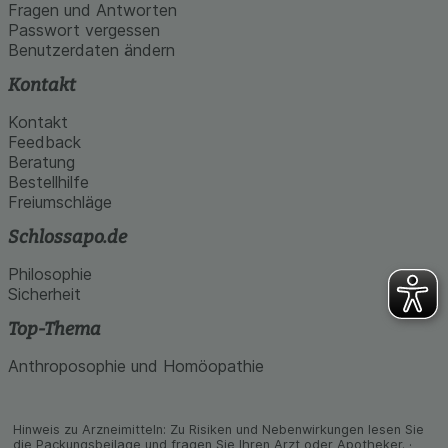
den Inhalt auf unserer Website aber auch die
Fragen und Antworten
Werbung auf Drittseiten möglichst relevant für Sie
Passwort vergessen
zu gestalten. Bitte beachten Sie, dass Daten
Benutzerdaten ändern
hierfür teilweise an Dritte wie z.B. Google oder
soziale Medien übertragen werden.
Kontakt
Kontakt
Feedback
Beratung
Bestellhilfe
Freiumschläge
Schlossapo.de
Philosophie
Sicherheit
Top-Thema
Anthroposophie und Homöopathie
Hinweis zu Arzneimitteln: Zu Risiken und Neben­wirkungen lesen Sie
die Packungs­beilage und fragen Sie Ihren Arzt oder Apo­theker. ·