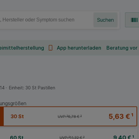
Suchen
imittelherstellung
App herunterladen
Beratung vor
14
Einheit:
30
St
Pastillen
ungsgrößen
5,63 €
¹
30 St
UVP:
³
6,78 €
³
9,40 €
¹
60 St
UVP:
³
11,32 €
³