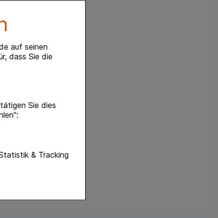
n
de auf seinen
r, dass Sie die
ätigen Sie dies
hlen":
unktionen unserer
Statistik & Tracking
f diese nicht
hender zu
eite an bevorzugte
lichen es uns auch