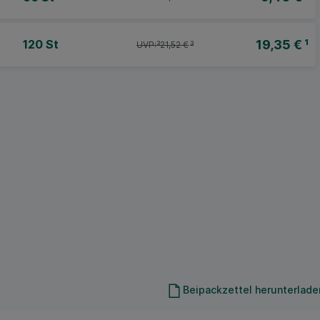
19,35 €
¹
120 St
UVP:
³
21,52 €
³
Beipackzettel herunterlade