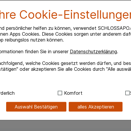
Ihre Cookie-Einstellunge
leimhaut in Hals und Rachen. So
nd persönlicher helfen zu können, verwendet SCHLOSSAPO.
eizte Schleimhaut kann sich
inen Apps Cookies. Diese Cookies sorgen unter anderem dafü
besondere bei Beschwerden im
p reibungslos nutzen können.
rmationen finden Sie in unserer
Datenschutzerklärung
.
dner)
achfolgend, welche Cookies gesetzt werden dürfen, und best
tätigen" oder akzeptieren Sie alle Cookies durch "Alle auswä
ndig:
Hierbei handelt es sich um Cookies, die für die Grundf
derlich
Komfort
sind (z.B. Navigation, Warenkorb, Kundenkonto), weshalb au
kann.
Auswahl Bestätigen
alles Akzeptieren
 geeignet
kies werden genutzt um das Einkaufserlebnis noch ansprec
lsweise für die Wiedererkennung des Besuchers oder unsere S
z.B. Spracheinstellung) anzupassen. Komfort-Cookies ermög