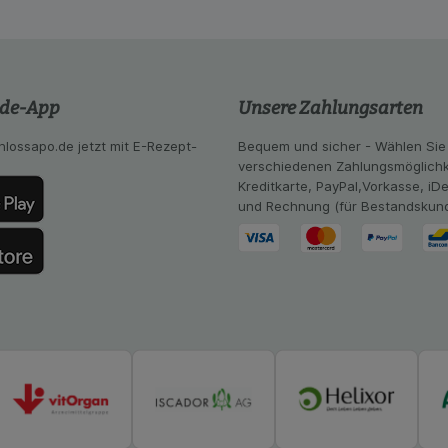
se zugeschrittene Inhalte anzuzeigen und unser Partnerprog
ng:
Hierüber lassen sich Informationen über die Art und Wei
mmeln, mit deren Hilfe wir unsere Website weiter für Sie opt
Website aber auch die Werbung auf Drittseiten möglichst rele
.de-App
Unsere Zahlungsarten
achten Sie, dass Daten hierfür teilweise an Dritte wie z.B. G
 werden.
hlossapo.de jetzt mit E-Rezept-
Bequem und sicher - Wählen Sie
verschiedenen Zahlungsmöglichk
Kreditkarte, PayPal,Vorkasse, iD
und Rechnung (für Bestandskun