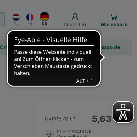
Anmelden
Warenkorb
 Ort
Bonusprogramm
Jobs
Über Schlossapo.de
5,63 €
¹
UVP:
³
6,78 €
³
SCHLOSSAPO.de
:
Versandbereit