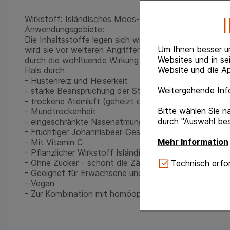
Wirkstoff: Isländisches Moos-Extrakt
Anwendungsgebiete:
Die Inhaltsstoffe legen sich wie Balsam über die Sch
Um Ihnen besser u
wird sie vor weiteren Angriffen geschützt und die ger
Websites und in se
durch die wohltuende Wirkung schneller erholen, ins
Website und die Ap
Hals durch
- Hustenreiz und Heiserkeit
Weitergehende Info
- starke Beanspruchung der Stimmbänder (Sänger, Re
- trockene Atemluft (geheizt oder klimatisiert)
Bitte wählen Sie n
- Mundtrockenheit
durch "Auswahl bes
- eingeschränkte Nasenatmung
- Fruchtiger Johannisbeer-Geschmack
Mehr Information
- Mit Vitamin C
- Pflanzlicher Wirkstoff Isländisch Moos
Technisch Notwe
- Ohne Zucker - schont die Zähne
Technisch erfor
Website notwendig 
- Geeignet für Erwachsene und Kinder ab 4 Jahren
verzichtet werden 
- Vegan
- Zur Kombination mit homöopathischen Präparaten
Komfort:
Diese Coo
gestalten, beispie
Verhaltensweisen (