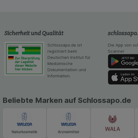
auf Ihre Bedürfnis
Statistik & Tracki
unserer Website sa
Inhalt auf unserer 
Sicherheit und Qualität
schlossapo
gestalten. Bitte be
Medien übertragen
Schlossapo.de ist
Die App von sc
registriert beim
Scanner
Deutschen Institut für
Medizinische
Dokumentation und
Information.
Beliebte Marken auf Schlossapo.de