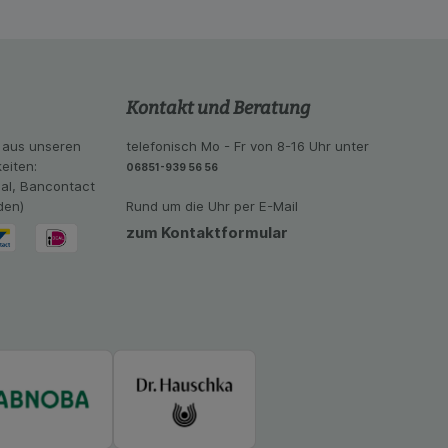
ramm zu betreiben.
se der Nutzung
imieren können, den
vant für Sie zu
Kontakt und Beratung
oogle oder soziale
 aus unseren
telefonisch Mo - Fr von 8-16 Uhr unter
eiten:
06851-939 56 56
eal, Bancontact
den)
Rund um die Uhr per E-Mail
zum Kontaktformular