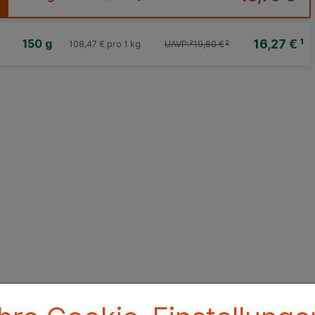
16,27 €
¹
150 g
108,47 €
pro 1 kg
UAVP:
²
19,60 €
²
Beipackzettel herunterlade