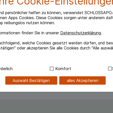
Ihre Cookie-Einstellunge
nd persönlicher helfen zu können, verwendet SCHLOSSAPO.
inen Apps Cookies. Diese Cookies sorgen unter anderem dafü
p reibungslos nutzen können.
ittel zum Einreiben in die Haut.
rmationen finden Sie in unserer
Datenschutzerklärung
.
Muskelrheumatismus, degenerativen schmerzhaften
atischen Erkrankungen der Gelenke und der
achfolgend, welche Cookies gesetzt werden dürfen, und best
hen Weichteile (z. B. Schleimbeutel, Sehnen,
tätigen" oder akzeptieren Sie alle Cookies durch "Alle auswä
steife, Kreuzschmerzen, Hexenschuss, Sport- und
errungen.
ndig:
Hierbei handelt es sich um Cookies, die für die Grundf
derlich
Komfort
sind (z.B. Navigation, Warenkorb, Kundenkonto), weshalb au
änger anwenden als in der Packungsbeilage vorgegeben!
kann.
Auswahl Bestätigen
alles Akzeptieren
kies werden genutzt um das Einkaufserlebnis noch ansprec
lsweise für die Wiedererkennung des Besuchers oder unsere S
z.B. Spracheinstellung) anzupassen. Komfort-Cookies ermög
se zugeschrittene Inhalte anzuzeigen und unser Partnerprog