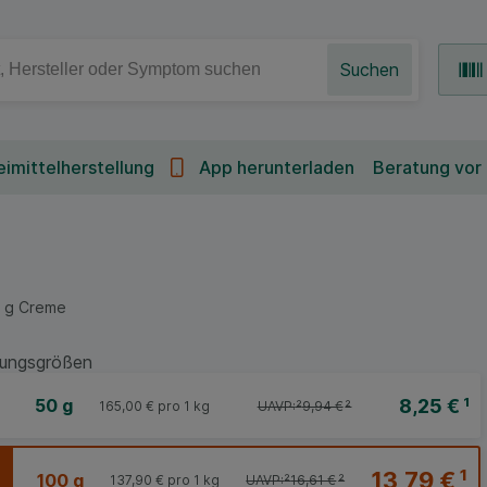
Suchen
imittelherstellung
App herunterladen
Beratung vor
0
g
Creme
ungsgrößen
8,25 €
¹
50 g
165,00 €
pro 1 kg
UAVP:
²
9,94 €
²
13,79 €
¹
100 g
137,90 €
pro 1 kg
UAVP:
²
16,61 €
²