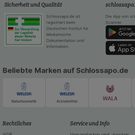
Statistik & Tracki
Sicherheit und Qualität
schlossapo
unserer Website sa
Inhalt auf unserer 
Schlossapo.de ist
Die App von sc
gestalten. Bitte be
registriert beim
Scanner
Medien übertragen
Deutschen Institut für
Medizinische
Dokumentation und
Information.
Beliebte Marken auf Schlossapo.de
Rechtliches
Service und Info
AGB
Versandarten und -kosten