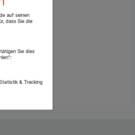
n
de auf seinen
r, dass Sie die
ätigen Sie dies
hlen":
unktionen unserer
Statistik & Tracking
f diese nicht
hender zu
eite an bevorzugte
lichen es uns auch
ramm zu betreiben.