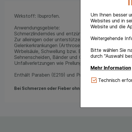
Um Ihnen besser u
Wirkstoff: Ibuprofen.
Websites und in se
Website und die Ap
Anwendungsgebiete:
Schmerzlinderndes und entzündungshemmendes Arzneim
Weitergehende Info
Zur alleinigen oder unterstützenden Behandlung bei 
Gelenkerkrankungen (Arthrosen), entzündlichen rheum
Bitte wählen Sie n
Wirbelsäule, Schwellung bzw. Entzündung der gelenkna
durch "Auswahl bes
Sehnenscheiden, Bänder und Gelenkkapsel), Schulter
Unfallverletzungen wie Prellungen, Verstauchungen, Z
Mehr Information
Enthält Paraben (E219) und Propylenglycol (E1520).
Technisch Notwe
Technisch erfor
Website notwendig 
Bei Schmerzen oder Fieber ohne ärztlichen Rat nicht l
verzichtet werden 
Komfort:
Diese Coo
gestalten, beispie
Verhaltensweisen (
auf Ihre Bedürfnis