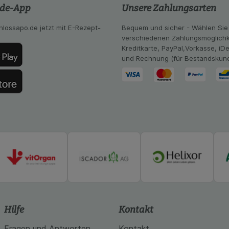
ng:
Hierüber lassen sich Informationen über die Art und Wei
.de-App
Unsere Zahlungsarten
mmeln, mit deren Hilfe wir unsere Website weiter für Sie opt
Website aber auch die Werbung auf Drittseiten möglichst rele
hlossapo.de jetzt mit E-Rezept-
Bequem und sicher - Wählen Sie
achten Sie, dass Daten hierfür teilweise an Dritte wie z.B. G
verschiedenen Zahlungsmöglichk
 werden.
Kreditkarte, PayPal,Vorkasse, iD
und Rechnung (für Bestandskun
Hilfe
Kontakt
Fragen und Antworten
Kontakt