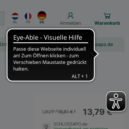
Anmelden
Warenkorb
 Ort
Bonusprogramm
Jobs
Über Schlossapo.de
13,79 €
¹
UAVP:
²
16,61 €
²
SCHLOSSAPO.de
:
Versandbereit am nächsten