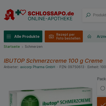
Rezept per
Alle Produkte
Arzne
Foto bestellen
Startseite
Schmerzen
IBUTOP Schmerzcreme
100 g
Creme
Anbieter:
axicorp Pharma GmbH
PZN:
09750613
Einheit:
10
Pack