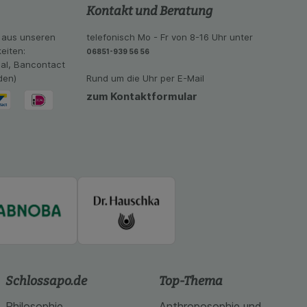
se der Nutzung
Kontakt und Beratung
imieren können, den
vant für Sie zu
 aus unseren
telefonisch Mo - Fr von 8-16 Uhr unter
oogle oder soziale
eiten:
06851-939 56 56
eal, Bancontact
den)
Rund um die Uhr per E-Mail
zum Kontaktformular
Schlossapo.de
Top-Thema
Philosophie
Anthroposophie und