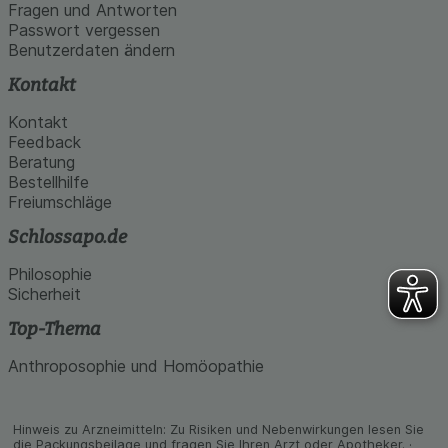
den Inhalt auf unserer Website aber auch die
Fragen und Antworten
Werbung auf Drittseiten möglichst relevant für Sie
Passwort vergessen
zu gestalten. Bitte beachten Sie, dass Daten
Benutzerdaten ändern
hierfür teilweise an Dritte wie z.B. Google oder
soziale Medien übertragen werden.
Kontakt
Kontakt
Feedback
Beratung
Bestellhilfe
Freiumschläge
Schlossapo.de
Philosophie
Sicherheit
Top-Thema
Anthroposophie und Homöopathie
Hinweis zu Arzneimitteln: Zu Risiken und Neben­wirkungen lesen Sie
die Packungs­beilage und fragen Sie Ihren Arzt oder Apo­theker. ·