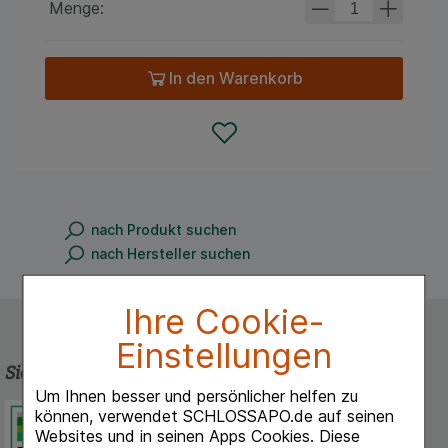
Menge:
In den Warenkorb
nach Produkt suchen
nach Hersteller suchen
Ihre Cookie-
Einstellungen
Sicherheit und Qualität
Um Ihnen besser und persönlicher helfen zu
Schlossapo.de ist registriert beim
können, verwendet SCHLOSSAPO.de auf seinen
Deutschen Institut für Medizinische
Websites und in seinen Apps Cookies. Diese