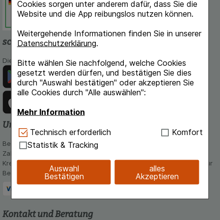
Dokumentation und Information.
Cookies sorgen unter anderem dafür, dass Sie die
Website und die App reibungslos nutzen können.
Weitergehende Informationen finden Sie in unserer
schlossapo.de-App
Datenschutzerklärung
.
Die App von schlossapo.de jetzt mit E-Rezept-Scanner
Bitte wählen Sie nachfolgend, welche Cookies
gesetzt werden dürfen, und bestätigen Sie dies
durch "Auswahl bestätigen" oder akzeptieren Sie
alle Cookies durch "Alle auswählen":
Mehr Information
Unsere Zahlungsarten
Technisch Notwendig:
Hierbei handelt es sich um
Technisch erforderlich
Komfort
Cookies, die für die Grundfunktionen unserer
Bequem und sicher - Wählen Sie aus unseren verschiedenen
Statistik & Tracking
Website notwendig sind (z.B. Navigation,
Zahlungsmöglichkeiten:
Warenkorb, Kundenkonto), weshalb auf diese nicht
Kreditkarte, PayPal,Vorkasse, iDeal, Bancontact und Rechnung (für
Auswahl
alles
verzichtet werden kann.
Bestandskunden)
Bestätigen
Akzeptieren
Komfort:
Diese Cookies werden genutzt um das
Einkaufserlebnis noch ansprechender zu gestalten,
beispielsweise für die Wiedererkennung des
Kontakt und Beratung