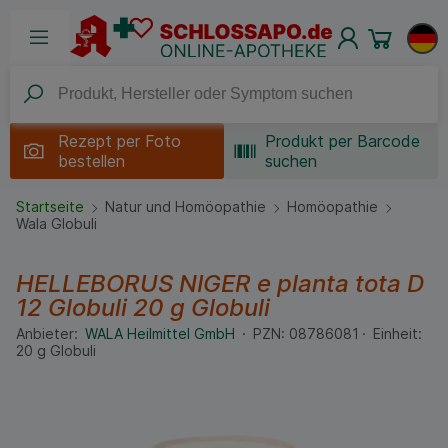
Rezept per
Foto
Produkt per Barcode
bestellen
suchen
Startseite
Natur und Homöopathie
Homöopathie
Wala Globuli
HELLEBORUS NIGER e planta tota D
12 Globuli
20 g
Globuli
Anbieter:
WALA Heilmittel GmbH
PZN:
08786081
Einheit:
20
g
Globuli