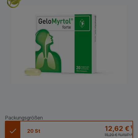
Packungsgrößen
12,62 €
¹
20 St
15,20 €
²
UAVP:
²