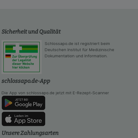
Statistik & Tracking:
Hierüber lassen sich
Informationen über die Art und Weise der Nutzung
unserer Website sammeln, mit deren Hilfe wir
unsere Website weiter für Sie optimieren können,
den Inhalt auf unserer Website aber auch die
Sicherheit und Qualität
Werbung auf Drittseiten möglichst relevant für Sie
zu gestalten. Bitte beachten Sie, dass Daten
Schlossapo.de ist registriert beim
hierfür teilweise an Dritte wie z.B. Google oder
Deutschen Institut für Medizinische
soziale Medien übertragen werden.
Dokumentation und Information.
schlossapo.de-App
Die App von schlossapo.de jetzt mit E-Rezept-Scanner
Unsere Zahlungsarten