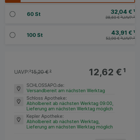
32,04 €
¹
60 St
38,60 €
²
UAVP:
²
43,91 €
¹
100 St
52,90 €
²
UAVP:
²
12,62 €
¹
UAVP:
²
15,20 €
²
SCHLOSSAPO.de
:
Versandbereit am nächsten Werktag
Schloss Apotheke
:
Abholbereit ab nächsten Werktag 09:00,
Lieferung am nächsten Werktag möglich
Kepler Apotheke
:
Abholbereit ab nächsten Werktag,
Lieferung am nächsten Werktag möglich