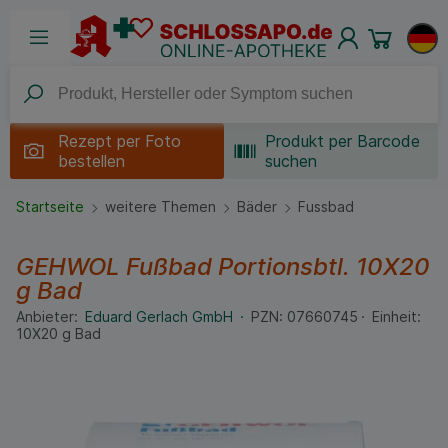
Rezept per
Foto
Produkt per Barcode
bestellen
suchen
Startseite
weitere Themen
Bäder
Fussbad
GEHWOL Fußbad Portionsbtl.
10X20
g
Bad
Anbieter:
Eduard Gerlach GmbH
PZN:
07660745
Einheit:
10X20
g
Bad