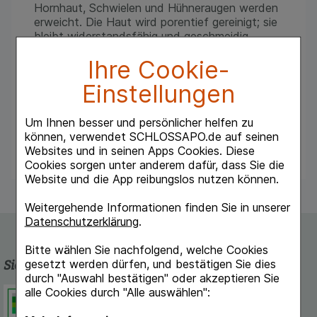
Hornhaut, Schwielen und Hühneraugen werden
erweicht. Die Haut wird porentief gereinigt; sie
bleibt widerstandsfähig und geschmeidig.
GEHWOL Fußbad desodoriert nachhaltig.
Ihre Cookie-
Natürliche ätherische Öle aus Lavendel,
Rosmarin und Thymian fördern die
Einstellungen
Durchblutung. Die Füße werden langanhaltend
durchwärmt und be
Eine anschließende
Behandlung der Füße mit GEHWOL pflegendes
Um Ihnen besser und persönlicher helfen zu
Fußdeo oder GEHWOL Balsam unterstützt die
können, verwendet SCHLOSSAPO.de auf seinen
Wirkung.
Websites und in seinen Apps Cookies. Diese
Cookies sorgen unter anderem dafür, dass Sie die
Website und die App reibungslos nutzen können.
Weitergehende Informationen finden Sie in unserer
Datenschutzerklärung
.
Bitte wählen Sie nachfolgend, welche Cookies
gesetzt werden dürfen, und bestätigen Sie dies
Sicherheit und Qualität
durch "Auswahl bestätigen" oder akzeptieren Sie
alle Cookies durch "Alle auswählen":
Schlossapo.de ist registriert beim
Deutschen Institut für Medizinische