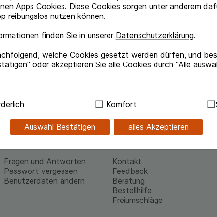
und Rechnung (für Bestandskun
inen Apps Cookies. Diese Cookies sorgen unter anderem dafü
p reibungslos nutzen können.
rmationen finden Sie in unserer
Datenschutzerklärung
.
achfolgend, welche Cookies gesetzt werden dürfen, und best
tätigen" oder akzeptieren Sie alle Cookies durch "Alle auswä
ndig:
Hierbei handelt es sich um Cookies, die für die Grundf
derlich
Komfort
sind (z.B. Navigation, Warenkorb, Kundenkonto), weshalb au
kann.
Auswahl Bestätigen
alles Akzeptieren
kies werden genutzt um das Einkaufserlebnis noch ansprec
Hilfe
Kontakt
lsweise für die Wiedererkennung des Besuchers oder unsere S
Fragen und Antworten
Kontakt
z.B. Spracheinstellung) anzupassen. Komfort-Cookies ermög
Passwort vergessen
Feedback
se zugeschrittene Inhalte anzuzeigen und unser Partnerprog
Benutzerdaten ändern
Beratung
Bestellhilfe
ng:
Hierüber lassen sich Informationen über die Art und Wei
Freiumschläge
mmeln, mit deren Hilfe wir unsere Website weiter für Sie opt
Website aber auch die Werbung auf Drittseiten möglichst rele