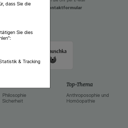
den)
Rund um die Uhr per E-Mail
r, dass Sie die
zum Kontaktformular
ätigen Sie dies
hlen":
unktionen unserer
Statistik & Tracking
f diese nicht
hender zu
Schlossapo.de
Top-Thema
eite an bevorzugte
Philosophie
Anthroposophie und
lichen es uns auch
Sicherheit
Homöopathie
ramm zu betreiben.
se der Nutzung
imieren können, den
vant für Sie zu