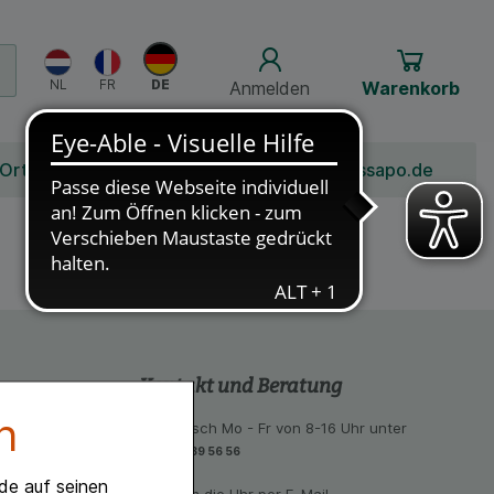
Anmelden
Warenkorb
 Ort
Bonusprogramm
Jobs
Über Schlossapo.de
Kontakt und Beratung
n
 aus unseren
telefonisch Mo - Fr von 8-16 Uhr unter
eiten:
06851-939 56 56
eal, Bancontact
de auf seinen