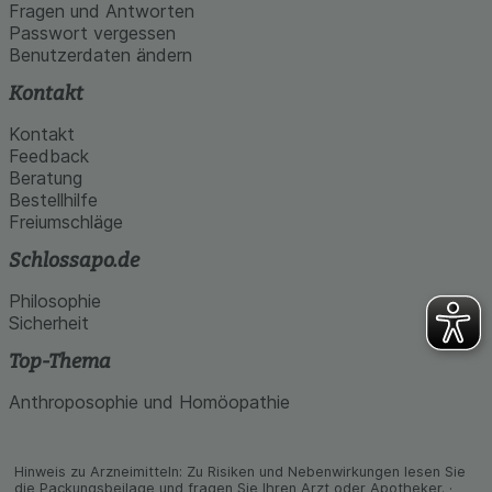
den Inhalt auf unserer Website aber auch die
Fragen und Antworten
Werbung auf Drittseiten möglichst relevant für Sie
Passwort vergessen
zu gestalten. Bitte beachten Sie, dass Daten
Benutzerdaten ändern
hierfür teilweise an Dritte wie z.B. Google oder
soziale Medien übertragen werden.
Kontakt
Kontakt
Feedback
Beratung
Bestellhilfe
Freiumschläge
Schlossapo.de
Philosophie
Sicherheit
Top-Thema
Anthroposophie und Homöopathie
Hinweis zu Arzneimitteln: Zu Risiken und Neben­wirkungen lesen Sie
die Packungs­beilage und fragen Sie Ihren Arzt oder Apo­theker. ·