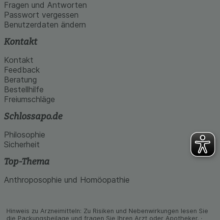
den Inhalt auf unserer Website aber auch die
Fragen und Antworten
Werbung auf Drittseiten möglichst relevant für Sie
Passwort vergessen
zu gestalten. Bitte beachten Sie, dass Daten
Benutzerdaten ändern
hierfür teilweise an Dritte wie z.B. Google oder
soziale Medien übertragen werden.
Kontakt
Kontakt
Feedback
Beratung
Bestellhilfe
Freiumschläge
Schlossapo.de
Philosophie
Sicherheit
Top-Thema
Anthroposophie und Homöopathie
Hinweis zu Arzneimitteln: Zu Risiken und Neben­wirkungen lesen Sie
die Packungs­beilage und fragen Sie Ihren Arzt oder Apo­theker. ·