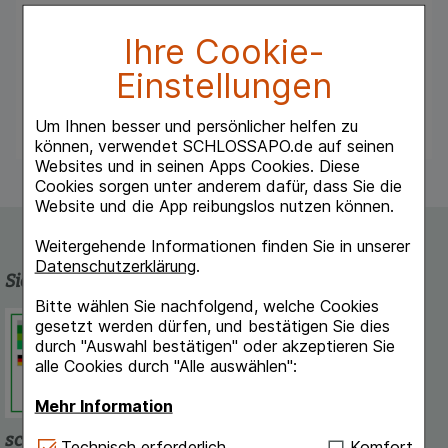
Der flache, abgerundete Pinsel eignet sich zum
exakten und gleichmäßigen Auftragen von
Ihre Cookie-
Lippenfarbe.
Einstellungen
Das synthetische Pinselhaar ermöglicht einen
präzisen Auftrag cremiger Texturen.
Um Ihnen besser und persönlicher helfen zu
können, verwendet SCHLOSSAPO.de auf seinen
Websites und in seinen Apps Cookies. Diese
Cookies sorgen unter anderem dafür, dass Sie die
Website und die App reibungslos nutzen können.
Weitergehende Informationen finden Sie in unserer
Datenschutzerklärung
.
Sicherheit und Qualität
Bitte wählen Sie nachfolgend, welche Cookies
Schlossapo.de ist registriert beim
gesetzt werden dürfen, und bestätigen Sie dies
Deutschen Institut für Medizinische
durch "Auswahl bestätigen" oder akzeptieren Sie
Dokumentation und Information.
alle Cookies durch "Alle auswählen":
Mehr Information
schlossapo.de-App
Technisch Notwendig:
Hierbei handelt es sich um
Technisch erforderlich
Komfort