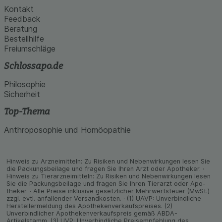
Kontakt
Feedback
Beratung
Bestellhilfe
Freiumschläge
Schlossapo.de
Philosophie
Sicherheit
Top-Thema
Anthroposophie und Homöopathie
Hinweis zu Arzneimitteln: Zu Risiken und Neben­wirkungen lesen Sie
die Packungs­beilage und fragen Sie Ihren Arzt oder Apo­theker. ·
Hinweis zu Tier­arz­nei­mitteln: Zu Risiken und Neben­wirkungen lesen
Sie die Packungs­beilage und fragen Sie Ihren Tier­arzt oder Apo­
theker. · Alle Preise inklusive gesetz­licher Mehrwertsteuer (MwSt.)
zzgl. evtl. anfallender Versand­kosten. · (1) UAVP: Unverbindliche
Herstellermeldung des Apothekenverkaufspreises. (2)
Unverbindlicher Apothekenverkaufspreis gemäß ABDA-
Artikelstamm. (3) UVP: Unverbindliche Preisempfehlung des