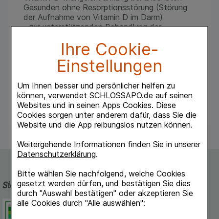
Gesunden ohne Resorptionsstörung (Störung
der Aufnahme von Vitamin D im Darm)
- zur unterstützenden Behandlung der
Osteoporose
Ihre Cookie-
- zur Vorbeugung gegen Rachitis bei
Frühgeborenen.
Einstellungen
Um Ihnen besser und persönlicher helfen zu
Hinweis: Dieses Arzneimittel enthält Lactose
können, verwendet SCHLOSSAPO.de auf seinen
und Sucrose (Zucker).
Websites und in seinen Apps Cookies. Diese
Cookies sorgen unter anderem dafür, dass Sie die
Website und die App reibungslos nutzen können.
Weitergehende Informationen finden Sie in unserer
Datenschutzerklärung
.
Bitte wählen Sie nachfolgend, welche Cookies
gesetzt werden dürfen, und bestätigen Sie dies
Sicherheit und Qualität
durch "Auswahl bestätigen" oder akzeptieren Sie
alle Cookies durch "Alle auswählen":
Schlossapo.de ist registriert beim
Deutschen Institut für Medizinische