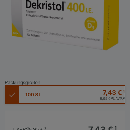
Packungsgrößen
7,43 €
¹
100 St
8,95 €
²
UAVP:
²
7,43 €
¹
UAVP:
²
8,95 €
²