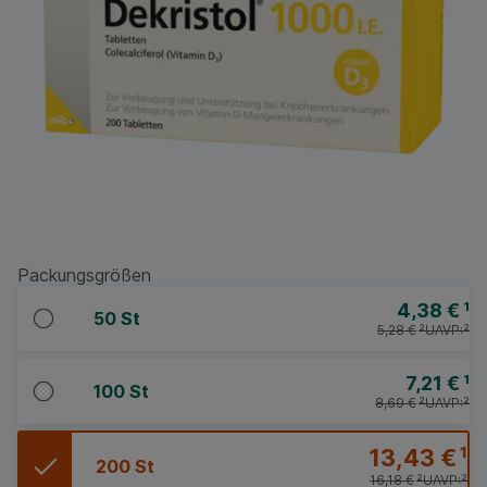
Packungsgrößen
4,38 €
¹
50 St
5,28 €
²
UAVP:
²
7,21 €
¹
100 St
8,69 €
²
UAVP:
²
13,43 €
¹
200 St
16,18 €
²
UAVP:
²