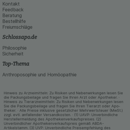
Kontakt
Feedback
Beratung
Bestellhilfe
Freiumschläge
Schlossapo.de
Philosophie
Sicherheit
Top-Thema
Anthroposophie und Homöopathie
Hinweis zu Arzneimitteln: Zu Risiken und Neben­wirkungen lesen Sie
die Packungs­beilage und fragen Sie Ihren Arzt oder Apo­theker. ·
Hinweis zu Tier­arz­nei­mitteln: Zu Risiken und Neben­wirkungen lesen
Sie die Packungs­beilage und fragen Sie Ihren Tier­arzt oder Apo­
theker. · Alle Preise inklusive gesetz­licher Mehrwertsteuer (MwSt.)
zzgl. evtl. anfallender Versand­kosten. · (1) UAVP: Unverbindliche
Herstellermeldung des Apothekenverkaufspreises. (2)
Unverbindlicher Apothekenverkaufspreis gemäß ABDA-
Artikelstamm. (3) UVP: Unverbindliche Preisempfehlung des