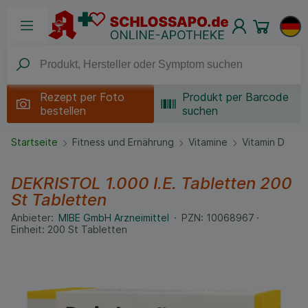
Rezept per
Foto
Produkt per Barcode
bestellen
suchen
Startseite
Fitness und Ernährung
Vitamine
Vitamin D
DEKRISTOL 1.000 I.E. Tabletten
200
St
Tabletten
Anbieter:
MIBE GmbH Arzneimittel
PZN:
10068967
Einheit:
200
St
Tabletten