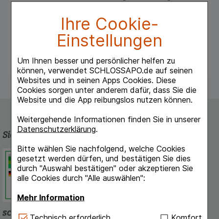
- zur unterstützenden Behandlung der
Osteoporose (Abbau des Knochengewebes).
Ihre Cookie-
Hinweis: Dekristol 1000 I.E. enthält Lactose
Einstellungen
und Sucrose
Um Ihnen besser und persönlicher helfen zu
können, verwendet SCHLOSSAPO.de auf seinen
Websites und in seinen Apps Cookies. Diese
Cookies sorgen unter anderem dafür, dass Sie die
Website und die App reibungslos nutzen können.
Weitergehende Informationen finden Sie in unserer
Datenschutzerklärung
.
Sicherheit und Qualität
Bitte wählen Sie nachfolgend, welche Cookies
Schlossapo.de ist registriert beim
gesetzt werden dürfen, und bestätigen Sie dies
Deutschen Institut für Medizinische
durch "Auswahl bestätigen" oder akzeptieren Sie
Dokumentation und Information.
alle Cookies durch "Alle auswählen":
Mehr Information
schlossapo.de-App
Technisch Notwendig:
Hierbei handelt es sich um
Technisch erforderlich
Komfort