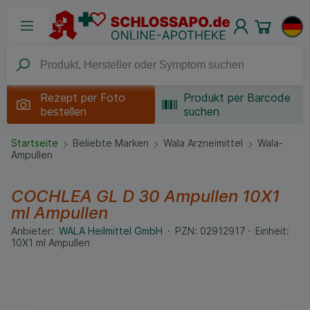
Rezept per
Foto
Produkt per Barcode
bestellen
suchen
Startseite
Beliebte Marken
Wala Arzneimittel
Wala-
Ampullen
COCHLEA GL D 30 Ampullen
10X1
ml
Ampullen
Anbieter:
WALA Heilmittel GmbH
PZN:
02912917
Einheit:
10X1
ml
Ampullen