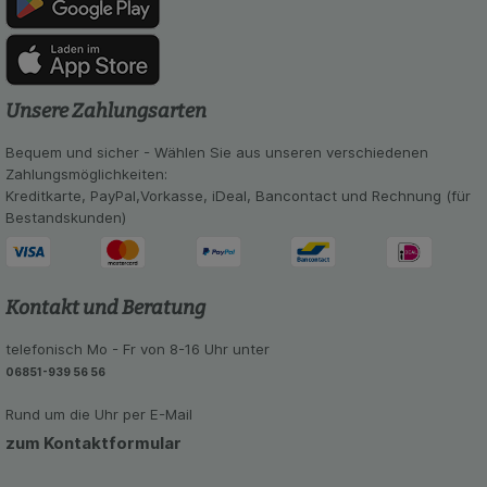
anzuzeigen und unser Partnerprogramm zu
betreiben.
Statistik & Tracking:
Hierüber lassen sich
Informationen über die Art und Weise der Nutzung
Unsere Zahlungsarten
unserer Website sammeln, mit deren Hilfe wir
unsere Website weiter für Sie optimieren können,
Bequem und sicher - Wählen Sie aus unseren verschiedenen
den Inhalt auf unserer Website aber auch die
Zahlungsmöglichkeiten:
Werbung auf Drittseiten möglichst relevant für Sie
Kreditkarte, PayPal,Vorkasse, iDeal, Bancontact und Rechnung (für
zu gestalten. Bitte beachten Sie, dass Daten
Bestandskunden)
hierfür teilweise an Dritte wie z.B. Google oder
soziale Medien übertragen werden.
Kontakt und Beratung
telefonisch Mo - Fr von 8-16 Uhr unter
06851-939 56 56
Rund um die Uhr per E-Mail
zum Kontaktformular