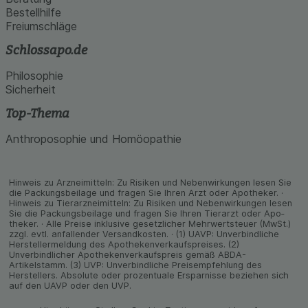
Bestellhilfe
Freiumschläge
Schlossapo.de
Philosophie
Sicherheit
Top-Thema
Anthroposophie und Homöopathie
Hinweis zu Arzneimitteln: Zu Risiken und Neben­wirkungen lesen Sie
die Packungs­beilage und fragen Sie Ihren Arzt oder Apo­theker. ·
Hinweis zu Tier­arz­nei­mitteln: Zu Risiken und Neben­wirkungen lesen
Sie die Packungs­beilage und fragen Sie Ihren Tier­arzt oder Apo­
theker. · Alle Preise inklusive gesetz­licher Mehrwertsteuer (MwSt.)
zzgl. evtl. anfallender Versand­kosten. · (1) UAVP: Unverbindliche
Herstellermeldung des Apothekenverkaufspreises. (2)
Unverbindlicher Apothekenverkaufspreis gemäß ABDA-
Artikelstamm. (3) UVP: Unverbindliche Preisempfehlung des
Herstellers. Absolute oder prozentuale Ersparnisse beziehen sich
auf den UAVP oder den UVP.