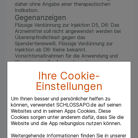
daher ohne Angabe einer therapeutischen
Indikation.
Gegenanzeigen
Flüssige Verdünnung zur Injektion D5, D6: Das
Arzneimittel soll nicht angewendet werden bei
Überempfindlichkeit gegen das
Spendertiereiweiß. Flüssige Verdünnung zur
Injektion ab D8: Keine bekannt.
Vorsichtsmaßnahmen für die Anwendung und
Warnhinweise Zur Anwendung dieses
Arzneimittels bei Kindern liegen keine
Ihre Cookie-
ausreichend dokumentierten Erfahrungen vor.
Es sollte deshalb bei Kindern unter 12 Jahren
Einstellungen
nur nach Rücksprache mit dem Arzt
angewendet werden.
Um Ihnen besser und persönlicher helfen zu
Dosierung und Art der
können, verwendet SCHLOSSAPO.de auf seinen
Anwendung
Websites und in seinen Apps Cookies. Diese
Soweit nicht anders verordnet, 1-mal
Cookies sorgen unter anderem dafür, dass Sie die
wöchentlich bis 1-mal täglich 1 ml subcutan
Website und die App reibungslos nutzen können.
injizieren. Dauer der Anwendung Die Dauer der
Behandlung erfordert eine Absprache mit dem
Weitergehende Informationen finden Sie in unserer