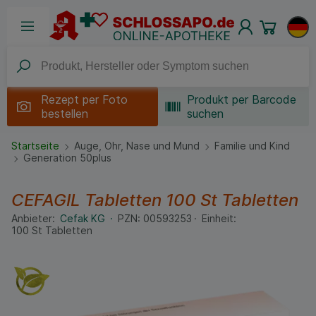
Rezept per
Foto
Produkt per Barcode
bestellen
suchen
Startseite
Auge, Ohr, Nase und Mund
Familie und Kind
Generation 50plus
CEFAGIL Tabletten
100 St
Tabletten
Anbieter:
Cefak KG
PZN:
00593253
Einheit:
100
St
Tabletten