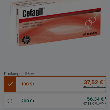
Packungsgrößen
37,52 €
¹
100 St
45,21 €
²
UAVP:
²
56,34 €
¹
200 St
67,88 €
²
UAVP:
²