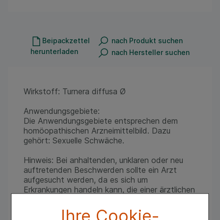
Beipackzettel
nach Produkt suchen
herunterladen
nach Hersteller suchen
Wirkstoff: Turnera diffusa Ø
Anwendungsgebiete:
Die Anwendungsgebiete entsprechen dem
homöopathischen Arzneimittelbild. Dazu
gehört: Sexuelle Schwäche.
Hinweis: Bei anhaltenden, unklaren oder neu
auftretenden Beschwerden sollte ein Arzt
aufgesucht werden, da es sich um
Erkrankungen handeln kann, die einer ärztlichen
Abklärung bedürfen.
Ihre Cookie-
Enthält Lactose