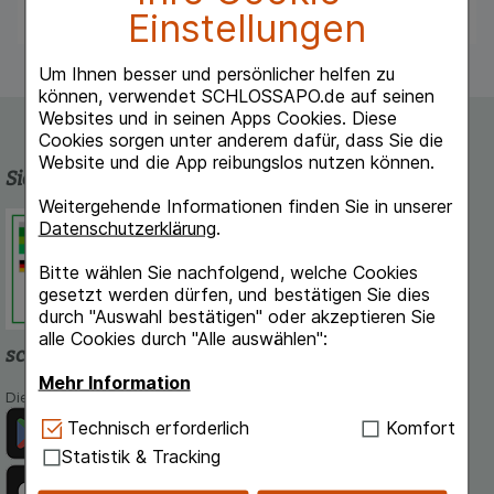
Einstellungen
Um Ihnen besser und persönlicher helfen zu
können, verwendet SCHLOSSAPO.de auf seinen
Websites und in seinen Apps Cookies. Diese
Cookies sorgen unter anderem dafür, dass Sie die
Website und die App reibungslos nutzen können.
Sicherheit und Qualität
Weitergehende Informationen finden Sie in unserer
Schlossapo.de ist registriert beim
Datenschutzerklärung
.
Deutschen Institut für Medizinische
Dokumentation und Information.
Bitte wählen Sie nachfolgend, welche Cookies
gesetzt werden dürfen, und bestätigen Sie dies
durch "Auswahl bestätigen" oder akzeptieren Sie
alle Cookies durch "Alle auswählen":
schlossapo.de-App
Mehr Information
Die App von schlossapo.de jetzt mit E-Rezept-Scanner
Technisch Notwendig:
Hierbei handelt es sich um
Technisch erforderlich
Komfort
Cookies, die für die Grundfunktionen unserer
Statistik & Tracking
Website notwendig sind (z.B. Navigation,
Warenkorb, Kundenkonto), weshalb auf diese nicht