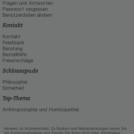
den Inhalt auf unserer Website aber auch die
Fragen und Antworten
Werbung auf Drittseiten möglichst relevant für Sie
Passwort vergessen
zu gestalten. Bitte beachten Sie, dass Daten
Benutzerdaten ändern
hierfür teilweise an Dritte wie z.B. Google oder
soziale Medien übertragen werden.
Kontakt
Kontakt
Feedback
Beratung
Bestellhilfe
Freiumschläge
Schlossapo.de
Philosophie
Sicherheit
Top-Thema
Anthroposophie und Homöopathie
Hinweis zu Arzneimitteln: Zu Risiken und Neben­wirkungen lesen Sie
die Packungs­beilage und fragen Sie Ihren Arzt oder Apo­theker. ·