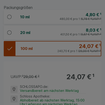
Packungsgrößen
4,80 €
¹
10 ml
480,00 €
pro 1 l
5,78 €
²
UAVP:
²
8,03 €
¹
20 ml
401,50 €
pro 1 l
9,67 €
²
UAVP:
²
24,07 €
¹
100 ml
240,70 €
pro 1 l
29,00 €
²
UAVP:
²
24,07 €
¹
UAVP:
²
29,00 €
²
SCHLOSSAPO.de
:
Versandbereit am nächsten Werktag
Schloss Apotheke
:
Abholbereit ab nächsten Werktag, 15:00
Uhr,Lieferung am nächsten Werktag