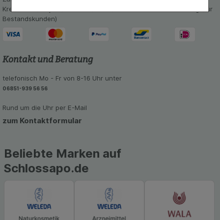
Komfort:
Diese Cookies werden genutzt um das
Kreditkarte, PayPal,Vorkasse, iDeal, Bancontact und Rechnung (für
Einkaufserlebnis noch ansprechender zu gestalten,
Bestandskunden)
beispielsweise für die Wiedererkennung des
Besuchers oder unsere Seite an bevorzugte
Verhaltensweisen (z.B. Spracheinstellung)
anzupassen. Komfort-Cookies ermöglichen es uns
Kontakt und Beratung
auch auf Ihre Bedürfnisse zugeschrittene Inhalte
anzuzeigen und unser Partnerprogramm zu
telefonisch Mo - Fr von 8-16 Uhr unter
betreiben.
06851-939 56 56
Statistik & Tracking:
Hierüber lassen sich
Rund um die Uhr per E-Mail
Informationen über die Art und Weise der Nutzung
zum Kontaktformular
unserer Website sammeln, mit deren Hilfe wir
unsere Website weiter für Sie optimieren können,
den Inhalt auf unserer Website aber auch die
Werbung auf Drittseiten möglichst relevant für Sie
Beliebte Marken auf
zu gestalten. Bitte beachten Sie, dass Daten
Schlossapo.de
hierfür teilweise an Dritte wie z.B. Google oder
soziale Medien übertragen werden.