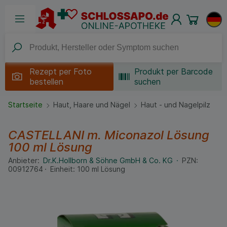
Rezept per
Foto
Produkt per Barcode
bestellen
suchen
Startseite
Haut, Haare und Nägel
Haut - und Nagelpilz
CASTELLANI m. Miconazol Lösung
100 ml
Lösung
Anbieter:
Dr.K.Hollborn & Söhne GmbH & Co. KG
PZN:
00912764
Einheit:
100
ml
Lösung