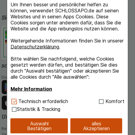
Um Ihnen besser und persönlicher helfen zu
können, verwendet SCHLOSSAPO.de auf seinen
Websites und in seinen Apps Cookies. Diese
Sicherheit und Qualität
Cookies sorgen unter anderem dafür, dass Sie die
Website und die App reibungslos nutzen können.
Schlossapo.de ist registriert beim
Deutschen Institut für Medizinische
Weitergehende Informationen finden Sie in unserer
Dokumentation und Information.
Datenschutzerklärung
.
Bitte wählen Sie nachfolgend, welche Cookies
gesetzt werden dürfen, und bestätigen Sie dies
schlossapo.de-App
durch "Auswahl bestätigen" oder akzeptieren Sie
alle Cookies durch "Alle auswählen":
Die App von schlossapo.de jetzt mit E-Rezept-Scanner
Mehr Information
Technisch Notwendig:
Hierbei handelt es sich um
Technisch erforderlich
Komfort
Cookies, die für die Grundfunktionen unserer
Statistik & Tracking
Website notwendig sind (z.B. Navigation,
Unsere Zahlungsarten
Warenkorb, Kundenkonto), weshalb auf diese nicht
Auswahl
alles
verzichtet werden kann.
Bestätigen
Akzeptieren
Bequem und sicher - Wählen Sie aus unseren verschiedenen
Zahlungsmöglichkeiten: