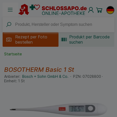
Rezept per
Foto
Produkt per Barcode
bestellen
suchen
Startseite
BOSOTHERM Basic
1 St
Anbieter:
Bosch + Sohn GmbH & Co.
PZN:
07028800
Einheit:
1
St