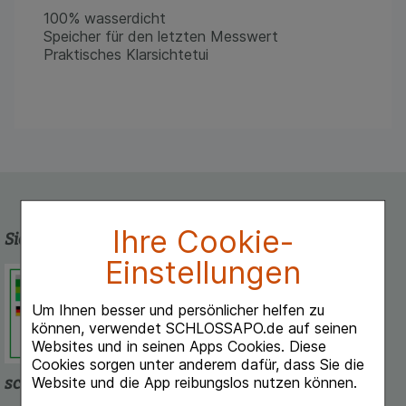
100% wasserdicht
Speicher für den letzten Messwert
Praktisches Klarsichtetui
Ihre Cookie-
Sicherheit und Qualität
Einstellungen
Schlossapo.de ist registriert beim
Deutschen Institut für Medizinische
Um Ihnen besser und persönlicher helfen zu
Dokumentation und Information.
können, verwendet SCHLOSSAPO.de auf seinen
Websites und in seinen Apps Cookies. Diese
Cookies sorgen unter anderem dafür, dass Sie die
Website und die App reibungslos nutzen können.
schlossapo.de-App