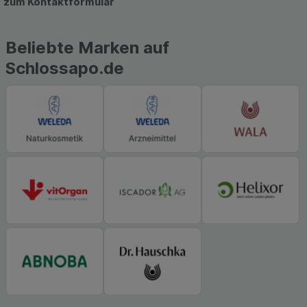
zum Kontaktformular
auch auf Ihre Bedürfnisse zugeschrittene Inhalte
anzuzeigen und unser Partnerprogramm zu
betreiben.
Beliebte Marken auf
Statistik & Tracking:
Hierüber lassen sich
Schlossapo.de
Informationen über die Art und Weise der Nutzung
unserer Website sammeln, mit deren Hilfe wir
unsere Website weiter für Sie optimieren können,
den Inhalt auf unserer Website aber auch die
Werbung auf Drittseiten möglichst relevant für Sie
zu gestalten. Bitte beachten Sie, dass Daten
hierfür teilweise an Dritte wie z.B. Google oder
soziale Medien übertragen werden.