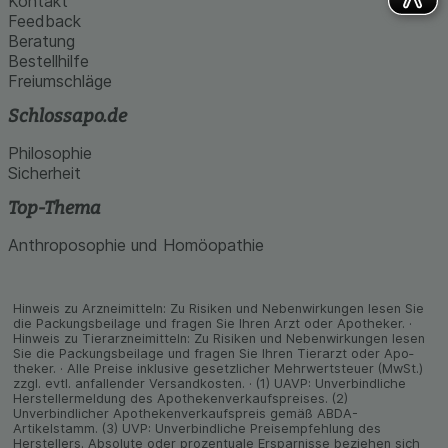
Kontakt
Feedback
Beratung
Bestellhilfe
Freiumschläge
Schlossapo.de
Philosophie
Sicherheit
Top-Thema
Anthroposophie und Homöopathie
Hinweis zu Arzneimitteln: Zu Risiken und Neben­wirkungen lesen Sie
die Packungs­beilage und fragen Sie Ihren Arzt oder Apo­theker. ·
Hinweis zu Tier­arz­nei­mitteln: Zu Risiken und Neben­wirkungen lesen
Sie die Packungs­beilage und fragen Sie Ihren Tier­arzt oder Apo­
theker. · Alle Preise inklusive gesetz­licher Mehrwertsteuer (MwSt.)
zzgl. evtl. anfallender Versand­kosten. · (1) UAVP: Unverbindliche
Herstellermeldung des Apothekenverkaufspreises. (2)
Unverbindlicher Apothekenverkaufspreis gemäß ABDA-
Artikelstamm. (3) UVP: Unverbindliche Preisempfehlung des
Herstellers. Absolute oder prozentuale Ersparnisse beziehen sich