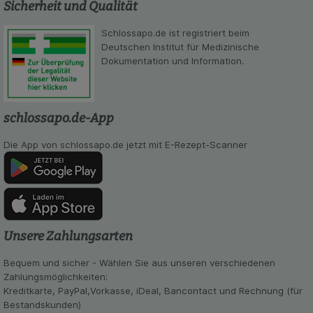
Einkaufserlebnis noch ansprechender zu gestalten,
Sicherheit und Qualität
beispielsweise für die Wiedererkennung des
Besuchers oder unsere Seite an bevorzugte
Schlossapo.de ist registriert beim
Verhaltensweisen (z.B. Spracheinstellung)
Deutschen Institut für Medizinische
anzupassen. Komfort-Cookies ermöglichen es uns
Dokumentation und Information.
auch auf Ihre Bedürfnisse zugeschrittene Inhalte
anzuzeigen und unser Partnerprogramm zu
betreiben.
schlossapo.de-App
Statistik & Tracking:
Hierüber lassen sich
Informationen über die Art und Weise der Nutzung
Die App von schlossapo.de jetzt mit E-Rezept-Scanner
unserer Website sammeln, mit deren Hilfe wir
unsere Website weiter für Sie optimieren können,
den Inhalt auf unserer Website aber auch die
Werbung auf Drittseiten möglichst relevant für Sie
zu gestalten. Bitte beachten Sie, dass Daten
hierfür teilweise an Dritte wie z.B. Google oder
Unsere Zahlungsarten
soziale Medien übertragen werden.
Bequem und sicher - Wählen Sie aus unseren verschiedenen
Zahlungsmöglichkeiten:
Kreditkarte, PayPal,Vorkasse, iDeal, Bancontact und Rechnung (für
Bestandskunden)