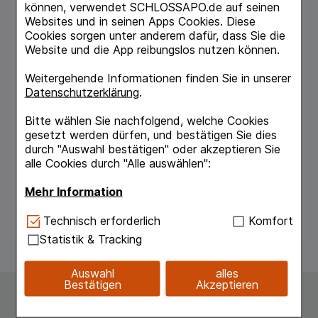
Anwendung
können, verwendet SCHLOSSAPO.de auf seinen
Soweit nicht anders verordnet, Erwachsene
Websites und in seinen Apps Cookies. Diese
und Kinder ab 12 Jahre 1- bis 3-mal
Cookies sorgen unter anderem dafür, dass Sie die
wöchentlich bis 1-mal täglich 1 ml subcutan
Website und die App reibungslos nutzen können.
injizieren. Dauer der Anwendung Die
Behandlung einer akuten Erkrankung sollte nach
Weitergehende Informationen finden Sie in unserer
2 Wochen abgeschlossen sein. Tritt innerhalb
Datenschutzerklärung
.
dieser Zeit keine Besserung ein, ist ein Arzt
aufzusuchen. Die Behandlung von chronischen
Bitte wählen Sie nachfolgend, welche Cookies
Krankheiten erfordert eine Absprache mit dem
gesetzt werden dürfen, und bestätigen Sie dies
Arzt.
durch "Auswahl bestätigen" oder akzeptieren Sie
Nebenwirkungen
alle Cookies durch "Alle auswählen":
Das Arzneimittel enthält geringe Mengen an
Mehr Information
Milchprotein und kann deshalb allergische
Reaktionen hervorrufen.
Technisch Notwendig:
Hierbei handelt es sich um
Technisch erforderlich
Komfort
Cookies, die für die Grundfunktionen unserer
Statistik & Tracking
Website notwendig sind (z.B. Navigation,
Warenkorb, Kundenkonto), weshalb auf diese nicht
Auswahl
alles
verzichtet werden kann.
Bestätigen
Akzeptieren
Komfort:
Diese Cookies werden genutzt um das