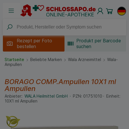
Rezept per
Foto
Produkt per Barcode
bestellen
suchen
Startseite
Beliebte Marken
Wala Arzneimittel
Wala-
Ampullen
BORAGO COMP.Ampullen
10X1 ml
Ampullen
Anbieter:
WALA Heilmittel GmbH
PZN:
01751010
Einheit:
10X1
ml
Ampullen