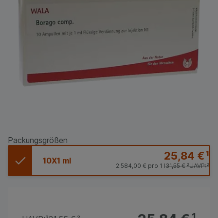
Packungsgrößen
25,84 €
¹
10X1 ml
2.584,00 €
pro 1 l
31,55 €
²
UAVP:
²