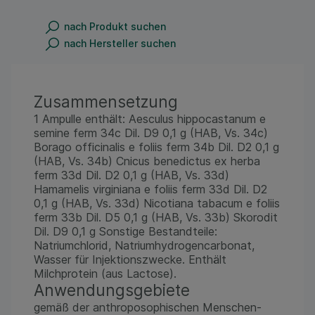
nach Produkt suchen
nach Hersteller suchen
Zusammensetzung
1 Ampulle enthält: Aesculus hippocastanum e
semine ferm 34c Dil. D9 0,1 g (HAB, Vs. 34c)
Borago officinalis e foliis ferm 34b Dil. D2 0,1 g
(HAB, Vs. 34b) Cnicus benedictus ex herba
ferm 33d Dil. D2 0,1 g (HAB, Vs. 33d)
Hamamelis virginiana e foliis ferm 33d Dil. D2
0,1 g (HAB, Vs. 33d) Nicotiana tabacum e foliis
ferm 33b Dil. D5 0,1 g (HAB, Vs. 33b) Skorodit
Dil. D9 0,1 g Sonstige Bestandteile:
Natriumchlorid, Natriumhydrogencarbonat,
Wasser für Injektionszwecke. Enthält
Milchprotein (aus Lactose).
Anwendungsgebiete
gemäß der anthroposophischen Menschen-