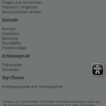
den Inhalt auf unserer Website aber auch die
Fragen und Antworten
Werbung auf Drittseiten möglichst relevant für Sie
Passwort vergessen
zu gestalten. Bitte beachten Sie, dass Daten
Benutzerdaten ändern
hierfür teilweise an Dritte wie z.B. Google oder
soziale Medien übertragen werden.
Kontakt
Kontakt
Feedback
Beratung
Bestellhilfe
Freiumschläge
Schlossapo.de
Philosophie
Sicherheit
Top-Thema
Anthroposophie und Homöopathie
Hinweis zu Arzneimitteln: Zu Risiken und Neben­wirkungen lesen Sie
die Packungs­beilage und fragen Sie Ihren Arzt oder Apo­theker. ·