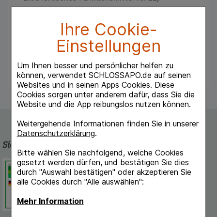
Registrierte homöopathische Arzneimittel,
Ihre Cookie-
daher ohne Angabe einer therapeutischen
Indikation.
Einstellungen
Enthalten Lactose und Weizenstärke.
Um Ihnen besser und persönlicher helfen zu
können, verwendet SCHLOSSAPO.de auf seinen
Websites und in seinen Apps Cookies. Diese
Cookies sorgen unter anderem dafür, dass Sie die
Website und die App reibungslos nutzen können.
Weitergehende Informationen finden Sie in unserer
Datenschutzerklärung
.
Sicherheit und Qualität
Bitte wählen Sie nachfolgend, welche Cookies
gesetzt werden dürfen, und bestätigen Sie dies
Schlossapo.de ist registriert beim
durch "Auswahl bestätigen" oder akzeptieren Sie
Deutschen Institut für Medizinische
alle Cookies durch "Alle auswählen":
Dokumentation und Information.
Mehr Information