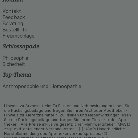
Kontakt
Feedback
Beratung
Bestellhilfe
Freiumschläge
Schlossapo.de
Philosophie
Sicherheit
Top-Thema
Anthroposophie und Homöopathie
Hinweis zu Arzneimitteln: Zu Risiken und Neben­wirkungen lesen Sie
die Packungs­beilage und fragen Sie Ihren Arzt oder Apo­theker. ·
Hinweis zu Tier­arz­nei­mitteln: Zu Risiken und Neben­wirkungen lesen
Sie die Packungs­beilage und fragen Sie Ihren Tier­arzt oder Apo­
theker. · Alle Preise inklusive gesetz­licher Mehrwertsteuer (MwSt.)
zzgl. evtl. anfallender Versand­kosten. · (1) UAVP: Unverbindliche
Herstellermeldung des Apothekenverkaufspreises. (2)