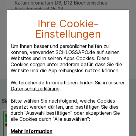
Kalium bromatum D6, D12 Biochemisches
Funktionsmittel Nr. 14,
Ihre Cookie-
Registrierte homöopathische Arzneimittel,
daher ohne Angabe einer therapeutischen
Einstellungen
Indikation.
Enthalten Lactose und Weizenstärke.
Um Ihnen besser und persönlicher helfen zu
können, verwendet SCHLOSSAPO.de auf seinen
Websites und in seinen Apps Cookies. Diese
Cookies sorgen unter anderem dafür, dass Sie die
Website und die App reibungslos nutzen können.
Weitergehende Informationen finden Sie in unserer
Datenschutzerklärung
.
Sicherheit und Qualität
Bitte wählen Sie nachfolgend, welche Cookies
gesetzt werden dürfen, und bestätigen Sie dies
durch "Auswahl bestätigen" oder akzeptieren Sie
Schlossapo.de ist registriert beim
alle Cookies durch "Alle auswählen":
Deutschen Institut für Medizinische
Dokumentation und Information.
Mehr Information