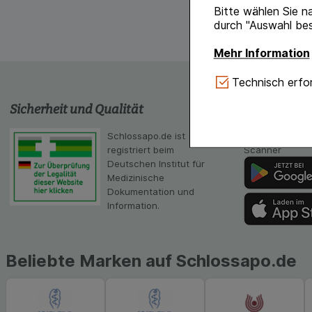
Bitte wählen Sie n
durch "Auswahl bes
Mehr Information
Technisch Notwe
Technisch erfor
Website notwendig 
Sicherheit und Qualität
schlossapo
verzichtet werden 
Komfort:
Diese Coo
Schlossapo.de ist
Die App von sc
gestalten, beispie
registriert beim
Scanner
Verhaltensweisen (
Deutschen Institut für
auf Ihre Bedürfnis
Medizinische
Dokumentation und
Statistik & Tracki
Information.
unserer Website sa
Inhalt auf unserer 
gestalten. Bitte be
Beliebte Marken auf Schlossapo.de
Medien übertragen