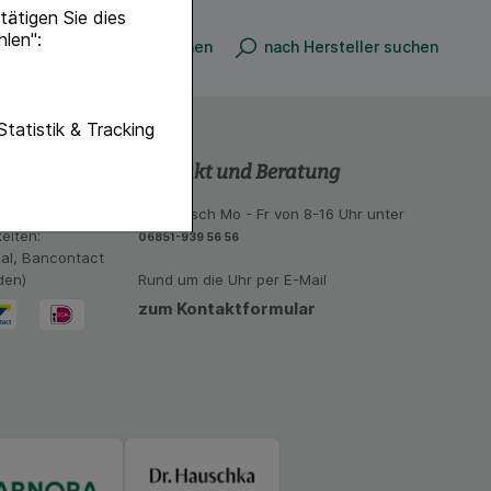
ätigen Sie dies
hlen":
nach Produkt suchen
nach Hersteller suchen
unktionen unserer
Statistik & Tracking
f diese nicht
Kontakt und Beratung
hender zu
 aus unseren
telefonisch Mo - Fr von 8-16 Uhr unter
eite an bevorzugte
eiten:
06851-939 56 56
lichen es uns auch
eal, Bancontact
ramm zu betreiben.
den)
Rund um die Uhr per E-Mail
zum Kontaktformular
se der Nutzung
imieren können, den
vant für Sie zu
oogle oder soziale