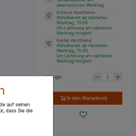
übernächsten Werktag
Schloss Apotheke
:
Abholbereit ab nächsten
Werktag, 15:00
Uhr,Lieferung am nächsten
Werktag möglich
Kepler Apotheke
:
Abholbereit ab nächsten
Werktag, 15:00
Uhr,Lieferung am nächsten
Werktag möglich
Menge:
n
In den Warenkorb
de auf seinen
r, dass Sie die