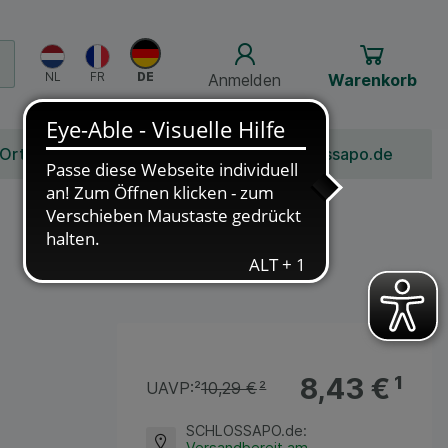
Anmelden
Warenkorb
 Ort
Bonusprogramm
Jobs
Über Schlossapo.de
8,43 €
¹
UAVP:
²
10,29 €
²
SCHLOSSAPO.de
:
Versandbereit am