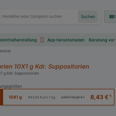
Suchen
imittelherstellung
App herunterladen
Beratung vor
mittel
rien
10X1 g
Kdr. Suppositorien
X1
g
Kdr. Suppositorien
ungsgrößen
8,43 €
¹
10X1 g
843,00 €
pro 1 kg
UAVP:
²
10,29 €
²