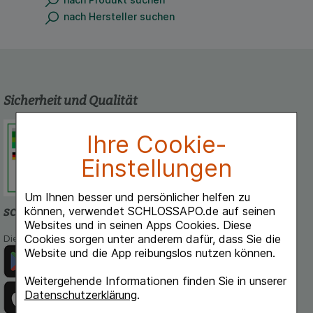
nach Hersteller suchen
Sicherheit und Qualität
Schlossapo.de ist registriert beim
Ihre Cookie-
Deutschen Institut für Medizinische
Dokumentation und Information.
Einstellungen
Um Ihnen besser und persönlicher helfen zu
können, verwendet SCHLOSSAPO.de auf seinen
schlossapo.de-App
Websites und in seinen Apps Cookies. Diese
Cookies sorgen unter anderem dafür, dass Sie die
Die App von schlossapo.de jetzt mit E-Rezept-Scanner
Website und die App reibungslos nutzen können.
Weitergehende Informationen finden Sie in unserer
Datenschutzerklärung
.