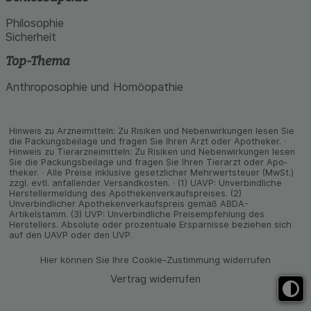
Philosophie
Sicherheit
Top-Thema
Anthroposophie und Homöopathie
Hinweis zu Arzneimitteln: Zu Risiken und Neben­wirkungen lesen Sie
die Packungs­beilage und fragen Sie Ihren Arzt oder Apo­theker. ·
Hinweis zu Tier­arz­nei­mitteln: Zu Risiken und Neben­wirkungen lesen
Sie die Packungs­beilage und fragen Sie Ihren Tier­arzt oder Apo­
theker. · Alle Preise inklusive gesetz­licher Mehrwertsteuer (MwSt.)
zzgl. evtl. anfallender Versand­kosten. · (1) UAVP: Unverbindliche
Herstellermeldung des Apothekenverkaufspreises. (2)
Unverbindlicher Apothekenverkaufspreis gemäß ABDA-
Artikelstamm. (3) UVP: Unverbindliche Preisempfehlung des
Herstellers. Absolute oder prozentuale Ersparnisse beziehen sich
auf den UAVP oder den UVP.
Hier können Sie Ihre Cookie-Zustimmung widerrufen
Vertrag widerrufen