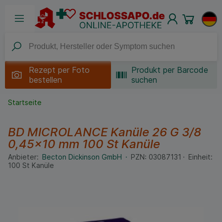
Rezept per
Foto
Produkt per Barcode
bestellen
suchen
Startseite
BD MICROLANCE Kanüle 26 G 3/8
0,45x10 mm
100 St
Kanüle
Anbieter:
Becton Dickinson GmbH
PZN:
03087131
Einheit:
100
St
Kanüle