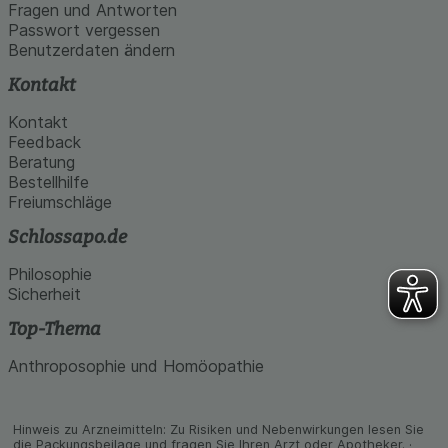
den Inhalt auf unserer Website aber auch die
Fragen und Antworten
Werbung auf Drittseiten möglichst relevant für Sie
Passwort vergessen
zu gestalten. Bitte beachten Sie, dass Daten
Benutzerdaten ändern
hierfür teilweise an Dritte wie z.B. Google oder
soziale Medien übertragen werden.
Kontakt
Kontakt
Feedback
Beratung
Bestellhilfe
Freiumschläge
Schlossapo.de
Philosophie
Sicherheit
Top-Thema
Anthroposophie und Homöopathie
Hinweis zu Arzneimitteln: Zu Risiken und Neben­wirkungen lesen Sie
die Packungs­beilage und fragen Sie Ihren Arzt oder Apo­theker. ·