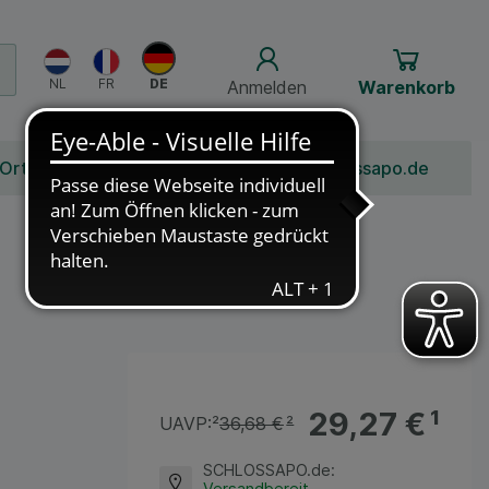
Anmelden
Warenkorb
 Ort
Bonusprogramm
Jobs
Über Schlossapo.de
29,27 €
¹
UAVP:
²
36,68 €
²
SCHLOSSAPO.de
:
Versandbereit