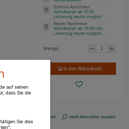
Schloss Apotheke
:
Abholbereit ab 12:30,
Lieferung heute möglich
Kepler Apotheke
:
Abholbereit ab 13:00 Uhr,
Lieferung heute möglich
Menge:
In den Warenkorb
n
de auf seinen
r, dass Sie die
n
nach Produkt suchen
nach Hersteller suchen
ätigen Sie dies
hlen":