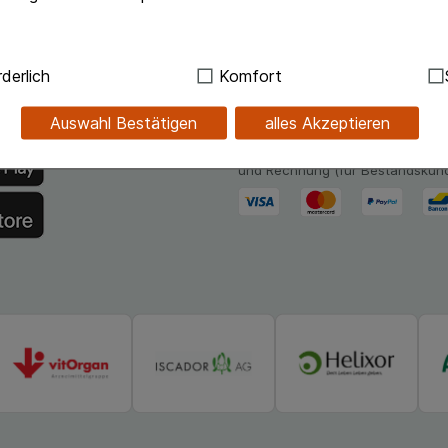
.de-App
Unsere Zahlungsarten
ndig:
Hierbei handelt es sich um Cookies, die für die Grundf
derlich
Komfort
sind (z.B. Navigation, Warenkorb, Kundenkonto), weshalb au
hlossapo.de jetzt mit E-Rezept-
Bequem und sicher - Wählen Sie
kann.
Auswahl Bestätigen
alles Akzeptieren
verschiedenen Zahlungsmöglichk
Kreditkarte, PayPal,Vorkasse, iD
kies werden genutzt um das Einkaufserlebnis noch ansprec
und Rechnung (für Bestandskun
lsweise für die Wiedererkennung des Besuchers oder unsere S
z.B. Spracheinstellung) anzupassen. Komfort-Cookies ermög
se zugeschrittene Inhalte anzuzeigen und unser Partnerprog
ng:
Hierüber lassen sich Informationen über die Art und Wei
mmeln, mit deren Hilfe wir unsere Website weiter für Sie opt
Website aber auch die Werbung auf Drittseiten möglichst rele
achten Sie, dass Daten hierfür teilweise an Dritte wie z.B. G
 werden.