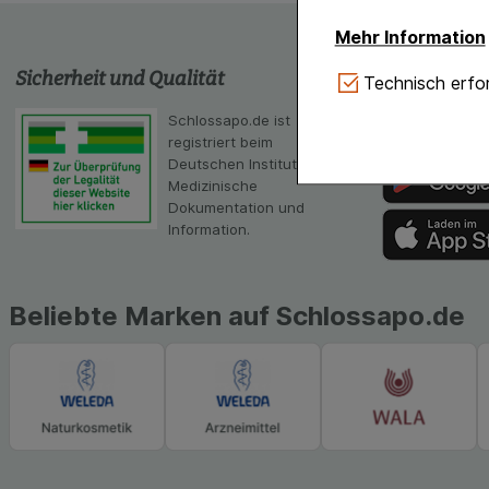
Mehr Information
Sicherheit und Qualität
schlossapo
Technisch Notwe
Technisch erfor
Website notwendig 
Schlossapo.de ist
Die App von sc
verzichtet werden 
registriert beim
Scanner
Deutschen Institut für
Komfort:
Diese Coo
Medizinische
gestalten, beispie
Dokumentation und
Verhaltensweisen (
Information.
auf Ihre Bedürfnis
Statistik & Tracki
unserer Website sa
Beliebte Marken auf Schlossapo.de
Inhalt auf unserer 
gestalten. Bitte be
Medien übertragen