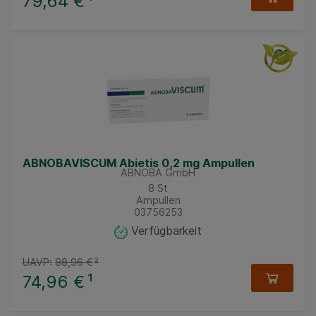
79,64 €
¹
ABNOBAVISCUM Abietis 0,2 mg Ampullen
ABNOBA GmbH
8
St
Ampullen
03756253
Verfügbarkeit
UAVP:
88,96 €
²
74,96 €
¹