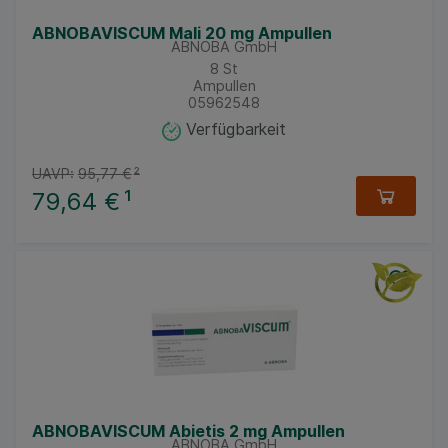
ABNOBAVISCUM Mali 20 mg Ampullen
ABNOBA GmbH
8
St
Ampullen
05962548
Verfügbarkeit
UAVP:
95,77 €
²
79,64 €
¹
ABNOBAVISCUM Abietis 2 mg Ampullen
ABNOBA GmbH