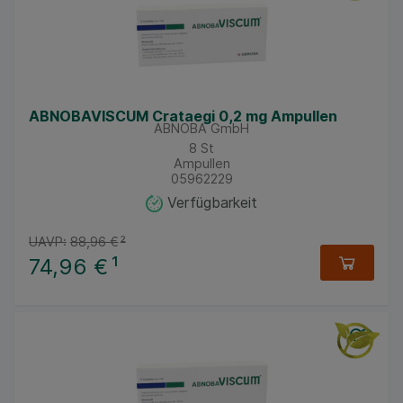
ABNOBAVISCUM Crataegi 0,2 mg Ampullen
ABNOBA GmbH
8
St
Ampullen
05962229
Verfügbarkeit
UAVP:
88,96 €
²
74,96 €
¹