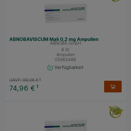
ABNOBAVISCUM Mali 0,2 mg Ampullen
ABNOBA GmbH
8
St
Ampullen
05962488
Verfügbarkeit
UAVP:
88,96 €
²
74,96 €
¹