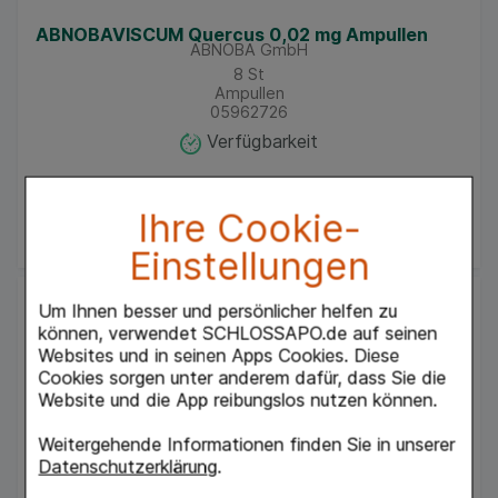
ABNOBAVISCUM Quercus 0,02 mg Ampullen
ABNOBA GmbH
8
St
Ampullen
05962726
Verfügbarkeit
UAVP:
88,96 €
²
Ihre Cookie-
74,96 €
¹
Einstellungen
Um Ihnen besser und persönlicher helfen zu
können, verwendet SCHLOSSAPO.de auf seinen
Websites und in seinen Apps Cookies. Diese
Cookies sorgen unter anderem dafür, dass Sie die
Website und die App reibungslos nutzen können.
Weitergehende Informationen finden Sie in unserer
Datenschutzerklärung
.
ABNOBAVISCUM Pini 2 mg Ampullen
ABNOBA GmbH