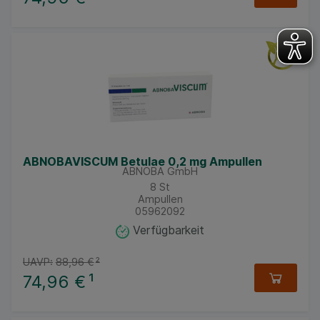
ABNOBAVISCUM Betulae 0,2 mg Ampullen
ABNOBA GmbH
8
St
Ampullen
05962092
Verfügbarkeit
UAVP:
88,96 €
²
74,96 €
¹