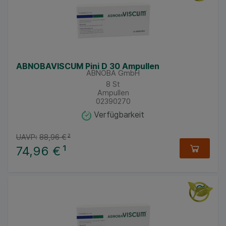
ABNOBAVISCUM Pini D 30 Ampullen
ABNOBA GmbH
8
St
Ampullen
02390270
Verfügbarkeit
UAVP:
88,96 €
²
74,96 €
¹