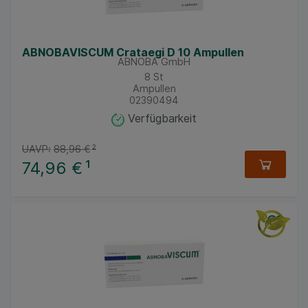
ABNOBAVISCUM Crataegi D 10 Ampullen
ABNOBA GmbH
8
St
Ampullen
02390494
Verfügbarkeit
UAVP:
88,96 €
²
74,96 €
¹