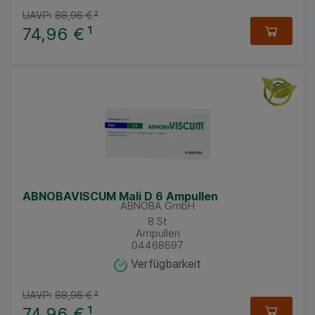
UAVP:
88,96 €
²
74,96 €
¹
ABNOBAVISCUM Mali D 6 Ampullen
ABNOBA GmbH
8
St
Ampullen
04468697
Verfügbarkeit
UAVP:
88,96 €
²
74,96 €
¹