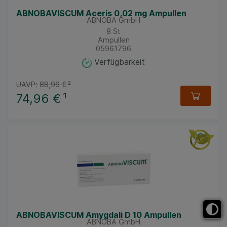
ABNOBAVISCUM Aceris 0,02 mg Ampullen
ABNOBA GmbH
8
St
Ampullen
05961796
Verfügbarkeit
UAVP:
88,96 €
²
74,96 €
¹
ABNOBAVISCUM Amygdali D 10 Ampullen
ABNOBA GmbH