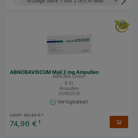
ABNOBAVISCUM Mali 2 mg Ampullen
ABNOBA GmbH
8
St
Ampullen
05962519
Verfügbarkeit
UAVP:
89,48 €
²
74,96 €
¹