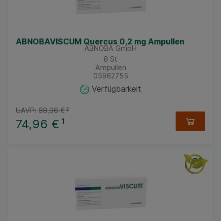
ABNOBAVISCUM Quercus 0,2 mg Ampullen
ABNOBA GmbH
8
St
Ampullen
05962755
Verfügbarkeit
UAVP:
88,96 €
²
74,96 €
¹