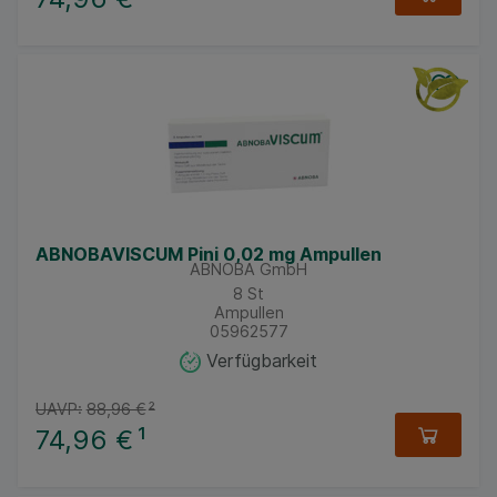
ABNOBAVISCUM Pini 0,02 mg Ampullen
ABNOBA GmbH
8
St
Ampullen
05962577
Verfügbarkeit
UAVP:
88,96 €
²
74,96 €
¹