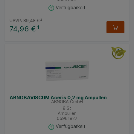
Verfügbarkeit
UAVP:
89,48 €
²
74,96 €
¹
ABNOBAVISCUM Aceris 0,2 mg Ampullen
ABNOBA GmbH
8
St
Ampullen
05961827
Verfügbarkeit