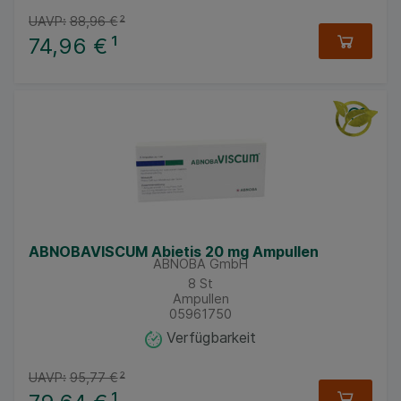
UAVP:
88,96 €
²
74,96 €
¹
ABNOBAVISCUM Abietis 20 mg Ampullen
ABNOBA GmbH
8
St
Ampullen
05961750
Verfügbarkeit
UAVP:
95,77 €
²