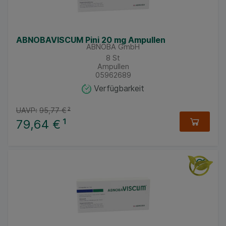
ABNOBAVISCUM Pini 20 mg Ampullen
ABNOBA GmbH
8
St
Ampullen
05962689
Verfügbarkeit
UAVP:
95,77 €
²
79,64 €
¹