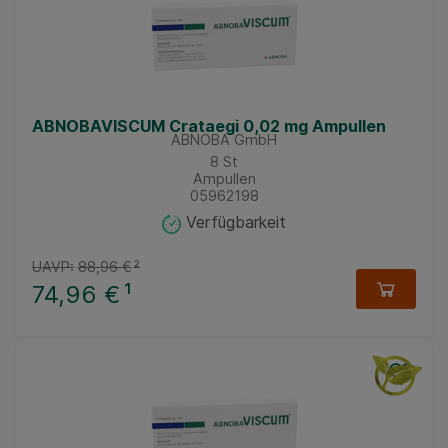
ABNOBAVISCUM Crataegi 0,02 mg Ampullen
ABNOBA GmbH
8
St
Ampullen
05962198
Verfügbarkeit
UAVP:
88,96 €
²
74,96 €
¹