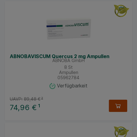
ABNOBAVISCUM Quercus 2 mg Ampullen
ABNOBA GmbH
8
St
Ampullen
05962784
Verfügbarkeit
UAVP:
89,48 €
²
74,96 €
¹