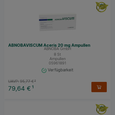
ABNOBAVISCUM Aceris 20 mg Ampullen
ABNOBA GmbH
8
St
Ampullen
05961891
Verfügbarkeit
UAVP:
95,77 €
²
79,64 €
¹