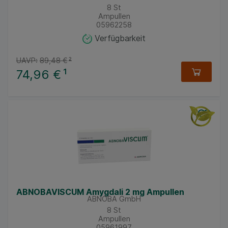
8
St
Ampullen
05962258
Verfügbarkeit
UAVP:
89,48 €
²
74,96 €
¹
ABNOBAVISCUM Amygdali 2 mg Ampullen
ABNOBA GmbH
8
St
Ampullen
05961997