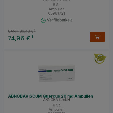
8
St
Ampullen
05961721
Verfügbarkeit
UAVP:
89,48 €
²
74,96 €
¹
ABNOBAVISCUM Quercus 20 mg Ampullen
ABNOBA GmbH
8
St
Ampullen