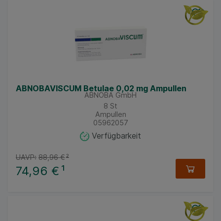
ABNOBAVISCUM Betulae 0,02 mg Ampullen
ABNOBA GmbH
8
St
Ampullen
05962057
Verfügbarkeit
UAVP:
88,96 €
²
74,96 €
¹