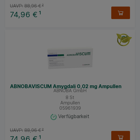
UAVP:
88,96 €
²
74,96 €
¹
ABNOBAVISCUM Amygdali 0,02 mg Ampullen
ABNOBA GmbH
8
St
Ampullen
05961939
Verfügbarkeit
UAVP:
88,96 €
²
74,96 €
¹