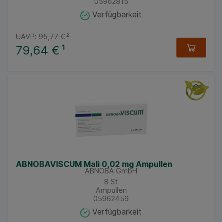
05962815
Verfügbarkeit
UAVP:
95,77 €
²
79,64 €
¹
ABNOBAVISCUM Mali 0,02 mg Ampullen
ABNOBA GmbH
8
St
Ampullen
05962459
Verfügbarkeit