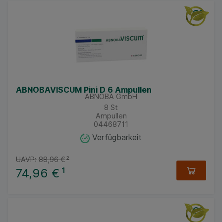
ABNOBAVISCUM Pini D 6 Ampullen
ABNOBA GmbH
8
St
Ampullen
04468711
Verfügbarkeit
UAVP:
88,96 €
²
74,96 €
¹