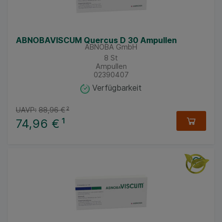
ABNOBAVISCUM Quercus D 30 Ampullen
ABNOBA GmbH
8
St
Ampullen
02390407
Verfügbarkeit
UAVP:
88,96 €
²
74,96 €
¹